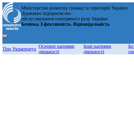
Міністерство розвитку громад та територій України
Державне підприємство
обслуговування повітряного руху України
Безпека. Ефективність. Відповідальність
Основні напрями
Інші напрями
Бе
Про Украерорух
діяльності
діяльності
си