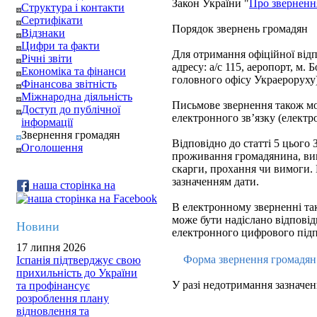
Закон України "
Про зверненн
Структура і контакти
Сертифікати
Порядок звернень громадян
Відзнаки
Цифри та факти
Для отримання офіційної відп
Річні звіти
адресу: а/с 115, аеропорт, м. 
Економіка та фінанси
головного офісу Украероруху)
Фінансова звітність
Міжнародна діяльність
Письмове звернення також мож
Доступ до публічної
електронного зв’язку (електр
інформації
Звернення громадян
Відповідно до статті 5 цього З
Оголошення
проживання громадянина, вик
скарги, прохання чи вимоги.
зазначенням дати.
наша сторінка на
В електронному зверненні так
може бути надіслано відповідь
Новини
електронного цифрового підп
17 липня 2026
Форма звернення громадя
Іспанія підтверджує свою
прихильність до України
У разі недотримання зазначен
та профінансує
розроблення плану
відновлення та