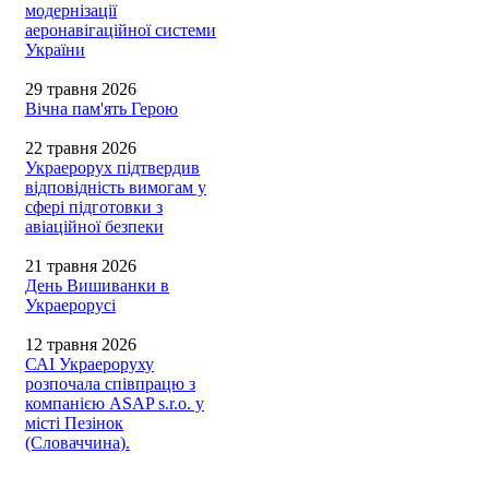
модернізації
аеронавігаційної системи
України
29 травня 2026
Вічна пам'ять Герою
22 травня 2026
Украерорух підтвердив
відповідність вимогам у
сфері підготовки з
авіаційної безпеки
21 травня 2026
День Вишиванки в
Украерорусі
12 травня 2026
САІ Украероруху
розпочала співпрацю з
компанією ASAP s.r.o. у
місті Пезінок
(Словаччина).