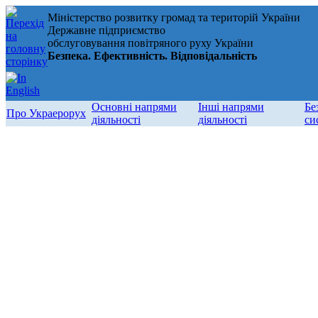
Міністерство розвитку громад та територій України
Державне підприємство
обслуговування повітряного руху України
Безпека. Ефективність. Відповідальність
Основні напрями
Інші напрями
Бе
Про Украерорух
діяльності
діяльності
си