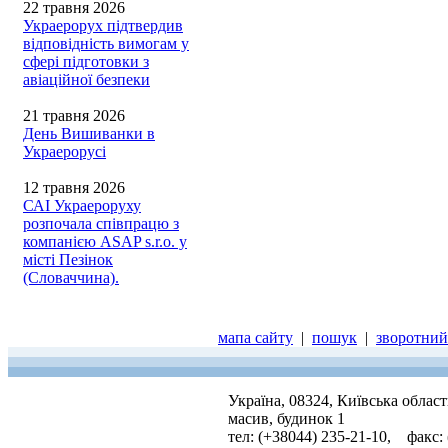
22 травня 2026
Украерорух підтвердив
відповідність вимогам у
сфері підготовки з
авіаційної безпеки
21 травня 2026
День Вишиванки в
Украерорусі
12 травня 2026
САІ Украероруху
розпочала співпрацю з
компанією ASAP s.r.o. у
місті Пезінок
(Словаччина).
мапа сайту
|
пошук
|
зворотний 
Україна, 08324, Київська облас
масив, будинок 1
тел: (+38044) 235-21-10, факс: