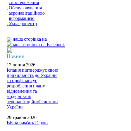
спостереження
Обслуговування
аеронавігаційною
інформацією
Украероцентр
наша сторінка на
Новини
17 липня 2026
Іспанія підтверджує свою
прихильність до України
та профінансує
розроблення плану
відновлення та
модернізації
аеронавігаційної системи
України
29 травня 2026
Вічна пам'ять Герою