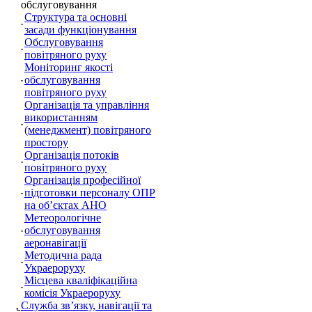
обслуговування
Структура та основні
засади функціонування
Обслуговування
повітряного руху
Моніторинг якості
обслуговування
повітряного руху
Організація та управління
використанням
(менеджмент) повітряного
простору
Організація потоків
повітряного руху
Організація професійної
підготовки персоналу ОПР
на об’єктах АНО
Метеорологічне
обслуговування
аеронавігації
Методична рада
Украероруху
Місцева кваліфікаційна
комісія Украероруху
Служба зв’язку, навігації та