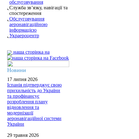
обслуговування
Служба зв’язку, навігації та
спостереження
Обслуговування
аеронавігаційною
інформацією
Украероцентр
наша сторінка на
Новини
17 липня 2026
Іспанія підтверджує свою
прихильність до України
та профінансує
розроблення плану
відновлення та
модернізації
аеронавігаційної системи
України
29 травня 2026