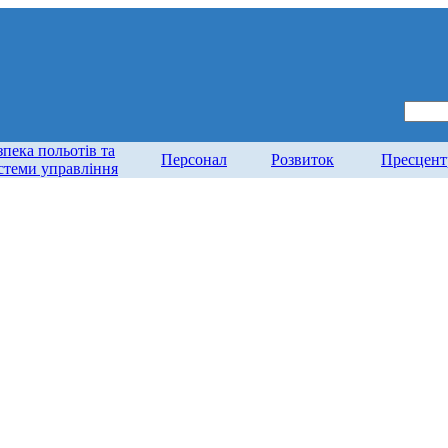
зпека польотів та
Персонал
Розвиток
Пресцент
стеми управління