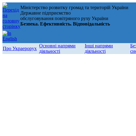
Міністерство розвитку громад та територій України
Державне підприємство
обслуговування повітряного руху України
Безпека. Ефективність. Відповідальність
Основні напрями
Інші напрями
Бе
Про Украерорух
діяльності
діяльності
си