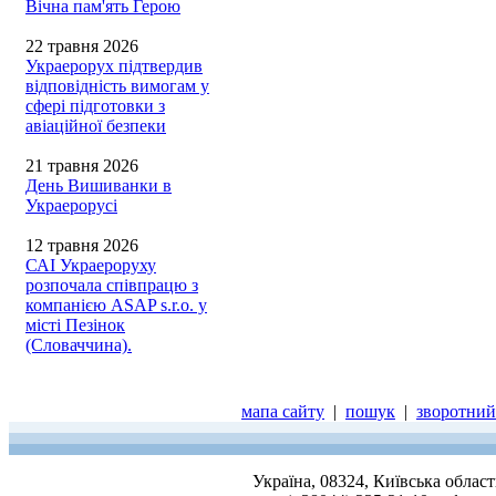
Вічна пам'ять Герою
22 травня 2026
Украерорух підтвердив
відповідність вимогам у
сфері підготовки з
авіаційної безпеки
21 травня 2026
День Вишиванки в
Украерорусі
12 травня 2026
САІ Украероруху
розпочала співпрацю з
компанією ASAP s.r.o. у
місті Пезінок
(Словаччина).
мапа сайту
|
пошук
|
зворотний 
Україна, 08324, Київська облас