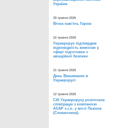
України
29 травня 2026
Вічна пам'ять Герою
22 травня 2026
Украерорух підтвердив
відповідність вимогам у
сфері підготовки з
авіаційної безпеки
21 травня 2026
День Вишиванки в
Украерорусі
12 травня 2026
САІ Украероруху розпочала
співпрацю з компанією
ASAP s.r.o. у місті Пезінок
(Словаччина).