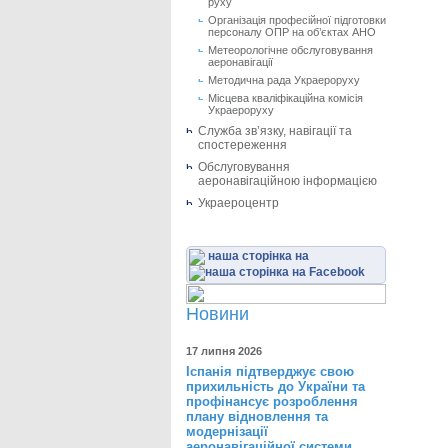
руху
Організація професійної підготовки
персоналу ОПР на об’єктах АНО
Метеорологічне обслуговування
аеронавігації
Методична рада Украероруху
Місцева кваліфікаційна комісія
Украероруху
Служба зв’язку, навігації та
спостереження
Обслуговування
аеронавігаційною інформацією
Украероцентр
наша сторінка на
Новини
17 липня 2026
Іспанія підтверджує свою
прихильність до України та
профінансує розроблення
плану відновлення та
модернізації
аеронавігаційної системи