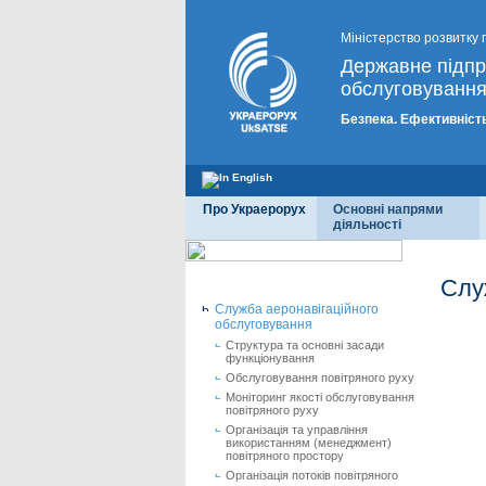
Міністерство розвитку 
Державне підп
обслуговування
Безпека. Ефективність
Про Украерорух
Основні напрями
діяльності
Слу
Служба аеронавігаційного
обслуговування
Структура та основні засади
функціонування
Обслуговування повітряного руху
Моніторинг якості обслуговування
повітряного руху
Організація та управління
використанням (менеджмент)
повітряного простору
Організація потоків повітряного