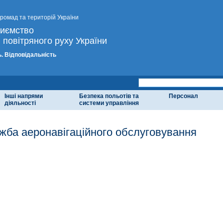
громад та територій України
риємство
 повітряного руху України
. Відповідальність
Інші напрями
Безпека польотів та
Персонал
діяльності
системи управління
жба аеронавігаційного обслуговування