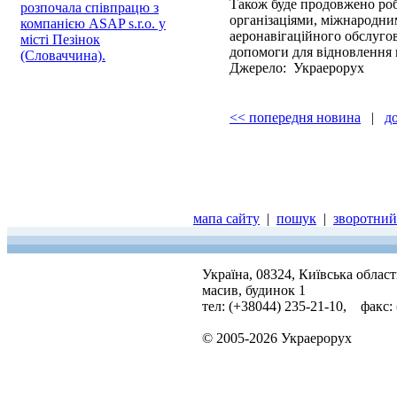
Також буде продовжено ро
розпочала співпрацю з
організаціями, міжнародни
компанією ASAP s.r.o. у
аеронавігаційного обслуго
місті Пезінок
допомоги для відновлення
(Словаччина).
Джерело: Украерорух
<< попередня новина
|
д
мапа сайту
|
пошук
|
зворотний 
Україна, 08324, Київська облас
масив, будинок 1
тел: (+38044) 235-21-10, факс:
© 2005-2026 Украерорух