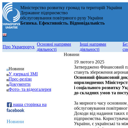
Міністерство розвитку громад та територій України
Державне підприємство
обслуговування повітряного руху України
Безпека. Ефективність. Відповідальність
Основні напрями
Інші напрями
Бе
Про Украерорух
діяльності
діяльності
си
Новини
19 лютого 2025
Затверджено Фінансовий пл
Новини
стануть збереження аерона
У дзеркалі ЗМІ
Основний фінансовий док
Прес-релізи
оприлюднених Міністерст
Документи
і соціального розвитку Ук
Фото- та відеогалерея
до складних умов та пост
За мирного часу основним 
наша сторінка на
обслуговування повітряного
Доходи від надання таких п
підприємства. Користувача
Новини
України, є українські та м