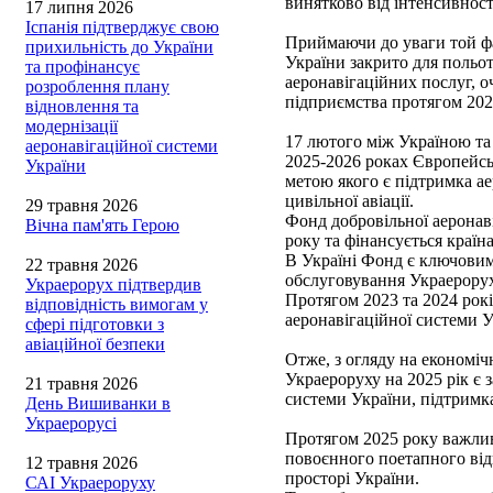
винятково від інтенсивност
17 липня 2026
Іспанія підтверджує свою
Приймаючи до уваги той фа
прихильність до України
України закрито для польот
та профінансує
аеронавігаційних послуг, 
розроблення плану
підприємства протягом 202
відновлення та
модернізації
17 лютого між Україною т
аеронавігаційної системи
2025-2026 роках Європейсь
України
метою якого є підтримка ае
цивільної авіації.
29 травня 2026
Фонд добровільної аеронав
Вічна пам'ять Герою
року та фінансується краї
В Україні Фонд є ключовим
22 травня 2026
обслуговування Украерорух
Украерорух підтвердив
Протягом 2023 та 2024 рок
відповідність вимогам у
аеронавігаційної системи У
сфері підготовки з
авіаційної безпеки
Отже, з огляду на економі
Украероруху на 2025 рік є 
21 травня 2026
системи України, підтримка
День Вишиванки в
Украерорусі
Протягом 2025 року важлив
повоєнного поетапного від
12 травня 2026
просторі України.
САІ Украероруху