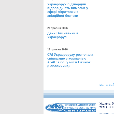
Украерорух підтвердив
відповідність вимогам у
сфері підготовки з
авіаційної безпеки
21 травня 2026
День Вишиванки в
Украерорусі
12 травня 2026
САІ Украероруху розпочала
співпрацю з компанією
ASAP s.r.o. у місті Пезінок
(Словаччина).
мапа са
Україна, 
тел: (+38