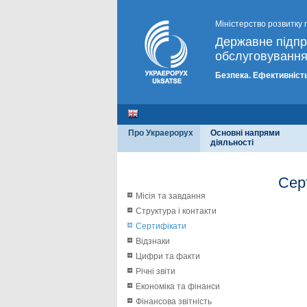
Міністерство розвитку 
Державне підп
обслуговування
Безпека. Ефективність
Про Украерорух
Основні напрями
діяльності
Сер
Місія та завдання
Структура і контакти
Сертифікати
Відзнаки
Цифри та факти
Річні звіти
Економіка та фінанси
Фінансова звітність