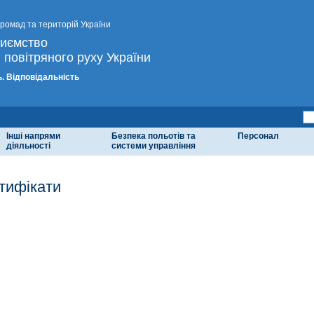
громад та територій України
риємство
 повітряного руху України
. Відповідальність
Інші напрями
Безпека польотів та
Персонал
діяльності
системи управління
тифікати