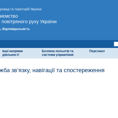
громад та територій України
риємство
 повітряного руху України
. Відповідальність
Інші напрями
Безпека польотів та
Персонал
діяльності
системи управління
ба зв’язку, навігації та спостереження