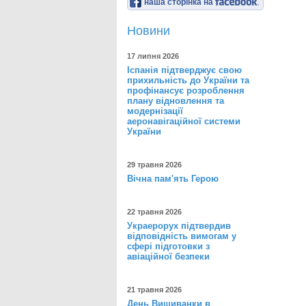
наша сторінка на
Новини
17 липня 2026
Іспанія підтверджує свою
прихильність до України та
профінансує розроблення
плану відновлення та
модернізації
аеронавігаційної системи
України
29 травня 2026
Вічна пам'ять Герою
22 травня 2026
Украерорух підтвердив
відповідність вимогам у
сфері підготовки з
авіаційної безпеки
21 травня 2026
День Вишиванки в