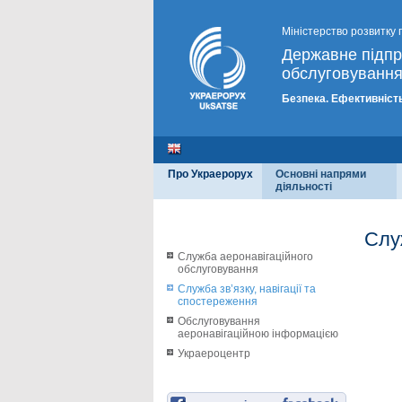
Міністерство розвитку 
Державне підп
обслуговування
Безпека. Ефективність
Про Украерорух
Основні напрями
діяльності
Служ
Служба аеронавігаційного
обслуговування
Служба зв’язку, навігації та
спостереження
Обслуговування
аеронавігаційною інформацією
Украероцентр