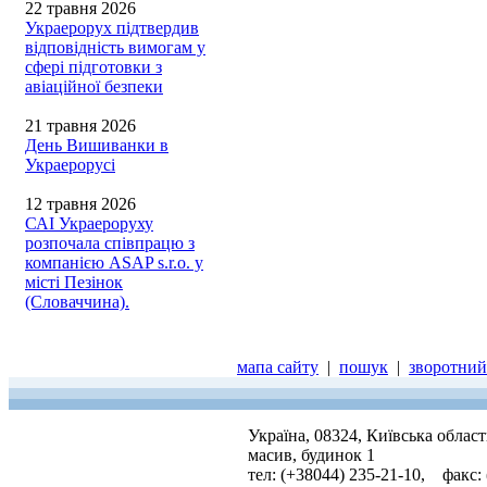
22 травня 2026
Украерорух підтвердив
відповідність вимогам у
сфері підготовки з
авіаційної безпеки
21 травня 2026
День Вишиванки в
Украерорусі
12 травня 2026
САІ Украероруху
розпочала співпрацю з
компанією ASAP s.r.o. у
місті Пезінок
(Словаччина).
мапа сайту
|
пошук
|
зворотний 
Україна, 08324, Київська облас
масив, будинок 1
тел: (+38044) 235-21-10, факс: