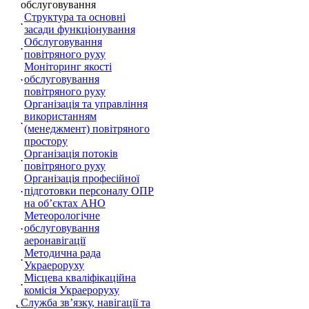
обслуговування
Структура та основні
засади функціонування
Обслуговування
повітряного руху
Моніторинг якості
обслуговування
повітряного руху
Організація та управління
використанням
(менеджмент) повітряного
простору
Організація потоків
повітряного руху
Організація професійної
підготовки персоналу ОПР
на об’єктах АНО
Метеорологічне
обслуговування
аеронавігації
Методична рада
Украероруху
Місцева кваліфікаційна
комісія Украероруху
Служба зв’язку, навігації та