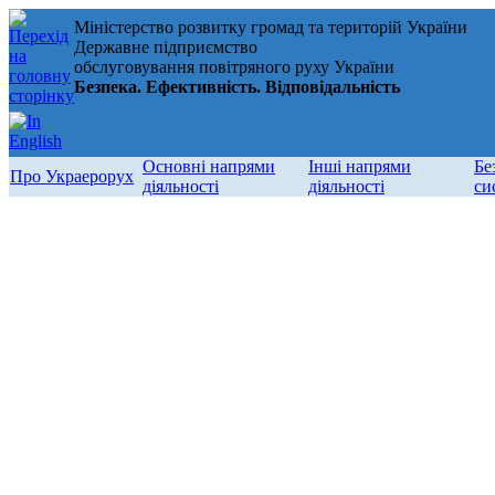
Міністерство розвитку громад та територій України
Державне підприємство
обслуговування повітряного руху України
Безпека. Ефективність. Відповідальність
Основні напрями
Інші напрями
Бе
Про Украерорух
діяльності
діяльності
си