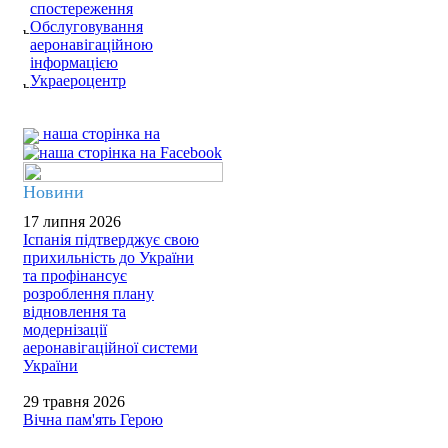
спостереження
Обслуговування
аеронавігаційною
інформацією
Украероцентр
наша сторінка на
Новини
17 липня 2026
Іспанія підтверджує свою
прихильність до України
та профінансує
розроблення плану
відновлення та
модернізації
аеронавігаційної системи
України
29 травня 2026
Вічна пам'ять Герою