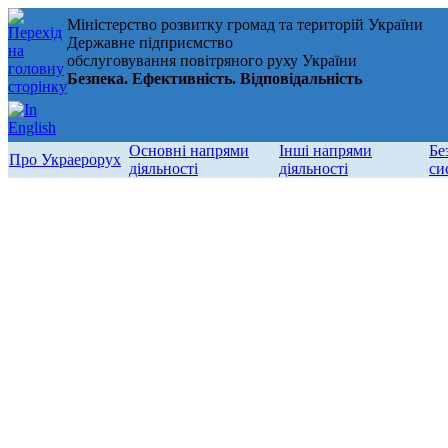
Міністерство розвитку громад та територій України
Державне підприємство
обслуговування повітряного руху України
Безпека. Ефективність. Відповідальність
Основні напрями
Інші напрями
Бе
Про Украерорух
діяльності
діяльності
си