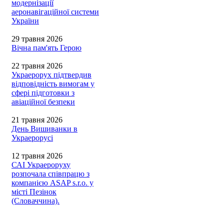
модернізації
аеронавігаційної системи
України
29 травня 2026
Вічна пам'ять Герою
22 травня 2026
Украерорух підтвердив
відповідність вимогам у
сфері підготовки з
авіаційної безпеки
21 травня 2026
День Вишиванки в
Украерорусі
12 травня 2026
САІ Украероруху
розпочала співпрацю з
компанією ASAP s.r.o. у
місті Пезінок
(Словаччина).