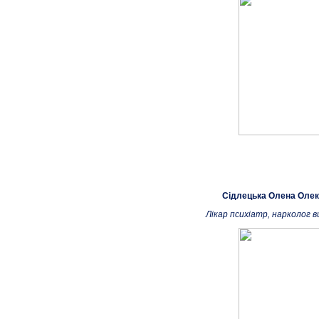
Сідлецька Олена Олек
Лікар психіатр, нарколог в