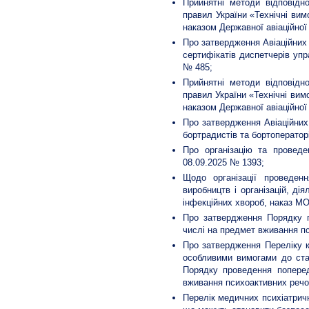
Прийнятні методи відповідн
правил України «Технічні вим
наказом Державної авіаційної
Про затвердження Авіаційних 
сертифікатів диспетчерів упр
№ 485;
Прийнятні методи відповідн
правил України «Технічні вим
наказом Державної авіаційної
Про затвердження Авіаційних 
бортрадистів та бортоператор
Про організацію та проведе
08.09.2025 № 1393;
Щодо організації проведенн
виробництв і організацій, д
інфекційних хвороб, наказ МО
Про затвердження Порядку п
числі на предмет вживання п
Про затвердження Переліку ка
особливими вимогами до стан
Порядку проведення поперед
вживання психоактивних речо
Перелік медичних психіатричн