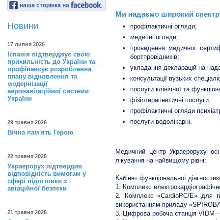
наша сторінка на
Ми надаємо широкий спектр
Новини
профілактичні огляди;
медичні огляди;
17 липня 2026
проведення медичної сертифі
Іспанія підтверджує свою
бортпровідників;
прихильність до України та
укладання декларацій на нада
профінансує розроблення
плану відновлення та
консультації вузьких спеціаліс
модернізації
послуги клінічної та функціон
аеронавігаційної системи
України
фізіотерапевтичні послуги;
профілактичні огляди психіат
послуги водолікарні.
29 травня 2026
Вічна пам'ять Герою
Медичний центр Украероруху ос
22 травня 2026
лікування на найвищому рівні:
Украерорух підтвердив
відповідність вимогам у
Кабінет функціональної діагностик
сфері підготовки з
1. Комплекс електрокардіографічн
авіаційної безпеки
2. Комплекс «CardioPC/Е» для п
використанням приладу «SPIROB
21 травня 2026
3. Цифрова робоча станція VIDM –