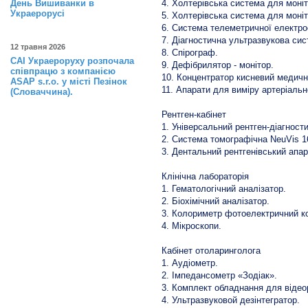
День Вишиванки в
4. Холтерівська система для моні
Украерорусі
5. Холтерівська система для моні
6. Система телеметричної електро
7. Діагностична ультразвукова сис
12 травня 2026
8. Спірограф.
САІ Украероруху розпочала
9. Дефібрилятор - монітор.
співпрацю з компанією
10. Концентратор кисневий медичн
ASAP s.r.o. у місті Пезінок
11. Апарати для виміру артеріальн
(Словаччина).
Рентген-кабінет
1. Універсальний рентген-діагност
2. Система томографічна NeuVis 16
3. Дентальний рентгенівський апар
Клінічна лабораторія
1. Гематологічний аналізатор.
2. Біохімічний аналізатор.
3. Колориметр фотоелектричний ко
4. Мікроскопи.
Кабінет отоларинголога
1. Аудіометр.
2. Імпедансометр «Зодіак».
3. Комплект обладнання для відео
4. Ультразвуковой дезінтегратор.