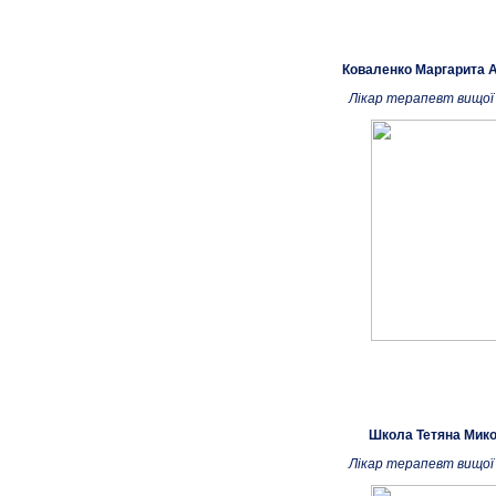
Коваленко Маргарита А
Лікар терапевт вищої 
Школа Тетяна Мико
Лікар терапевт вищої 