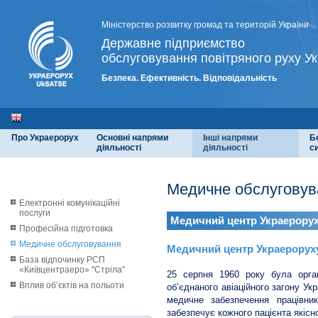
Міністерство розвитку громад та територій України
Державне підприємство
обслуговування повітряного руху Ук
Безпека. Ефективність. Відповідальність
Про Украерорух
Основні напрями
Інші напрями
Б
діяльності
діяльності
с
Медичне обслуговув
Електронні комунікаційні
послуги
Медичний центр Украерору
Професійна підготовка
Медичне обслуговування
Медичний центр Украероруху 
База відпочинку РСП
«Київцентраеро» "Стріла"
25 серпня 1960 року була орган
Вплив об’єктів на польоти
об’єднаного авіаційного загону Ук
медичне забезпечення працівни
забезпечує кожного пацієнта якіс