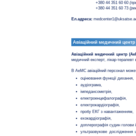
+380 44 351 60 60
(пр
+380 44 351 60 73
(р
Ел.адреса:
medcenter1@uksatse.a
Авіаційний медичний центр
Авіаційний медичний центр (Ае
медичний експерт, лікар-терапевт 
В АеМС авіаційний персонал може 
оцінювання функції дихання,
аудіограма,
імпедансометрія,
електроенцефалографія,
електрокардіографія,
пробу ЕКГ з навантаженням,
ехокардіографія,
доплерографія судин голови і ш
ультразвукове дослідження щ