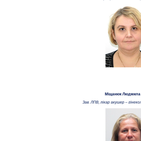
Міщанюк Людмила 
Зав. ЛПВ, лікар акушер – гінеко