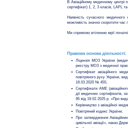
В Авіаційному медичному центрі 
сертифікат) 1, 2, 3 класів, LAPL 
Наявність сучасного медичного
можливість значно скоротити час 
Ми сприяємо втіленню мрії початкі
Правова основа діяльності:
Ліцензія МОЗ України (меди
реєстру МОЗ з медичної практ
Сертифікат авіаційного мед
повітряного руху України, ви
18.03.2020 № 455;
Сертифікати АМЕ (авіаційног
дії медичних сертифікатів, з
95 від 19.02.2025 р. «Про вид
Керівництво з авіаційної мед
Повітряний кодекс України;
Про затвердження Авіаційних
цивільної авіації», наказ Дер