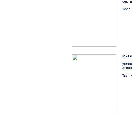
серти
Тел.:
Ільєн
уповн
авіац
Тел.: