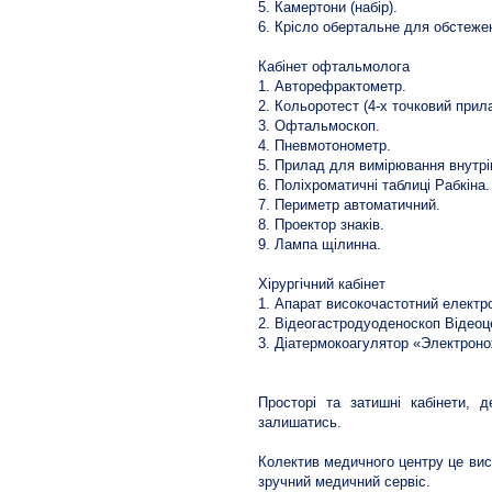
5. Камертони (набір).
6. Крісло обертальне для обстеже
Кабінет офтальмолога
1. Авторефрактометр.
2. Кольоротест (4-х точковий прил
3. Офтальмоскоп.
4. Пневмотонометр.
5. Прилад для вимірювання внутрі
6. Поліхроматичні таблиці Рабкіна.
7. Периметр автоматичний.
8. Проектор знаків.
9. Лампа щілинна.
Хірургічний кабінет
1. Апарат високочастотний електро
2. Відеогастродуоденоскоп Відеоц
3. Діатермокоагулятор «Электроно
Просторі та затишні кабінети,
залишатись.
Колектив медичного центру це висо
зручний медичний сервіс.