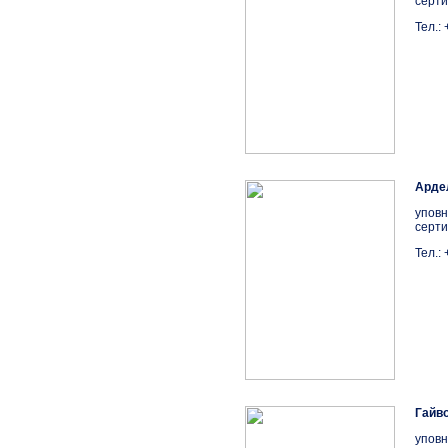
серти
Тел.:
Арде
уповн
серти
Тел.:
Гайво
уповн