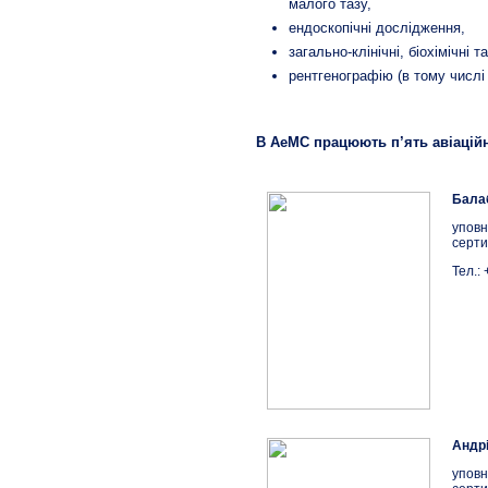
малого тазу,
ендоскопічні дослідження,
загально-клінічні, біохімічні т
рентгенографію (в тому числі
В АеМС працюють п’ять авіаційн
Балаб
уповн
серти
Тел.:
Андрі
уповн