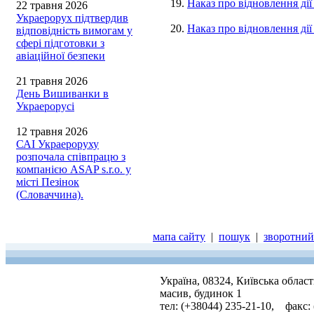
19.
Наказ про відновлення ді
22 травня 2026
Украерорух підтвердив
20.
Наказ про відновлення ді
відповідність вимогам у
сфері підготовки з
авіаційної безпеки
21 травня 2026
День Вишиванки в
Украерорусі
12 травня 2026
САІ Украероруху
розпочала співпрацю з
компанією ASAP s.r.o. у
місті Пезінок
(Словаччина).
мапа сайту
|
пошук
|
зворотний 
Україна, 08324, Київська облас
масив, будинок 1
тел: (+38044) 235-21-10, факс: