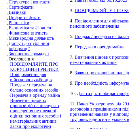
2.
Наказ №303 від 30.10.2023
Структура і контакти
Сертифікати
3.
ПОВІДОМЛЯЙТЕ ПРО К
Відзнаки
Цифри та факти
4.
Повідомлення для військов
Річні звіти
пенсійного забезпечення
Економіка та фінанси
Фінансова звітність
5.
Продаж / передача на балан
Міжнародна діяльність
Доступ до публічної
6.
Передача в оренду майна
інформації
Звернення громадян
7.
Вивчення цінових пропозиц
Оголошення
нематеріальних активів
ПОВІДОМЛЯЙТЕ ПРО
КОРУПЦІЙНІ РИЗИКИ
8.
Заяви про екологічні наслід
Повідомлення для
військовослужбовців
9.
Про необхідність інформув
Продаж / передача на
баланс основних засобів
10.
Для тих, хто обирає проф
Передача в оренду майна
Вивчення цінових
11.
Наказ Украероруху від 29
пропозицій на послуги з
договорів з працівниками під
проведення незалежної
приведення наказів у відпові
оцінки основних засобів і
трудових відносин в умовах в
нематеріальних активів
Заяви про екологічні