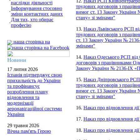
12.
Наказ РСП Київцентраеро 
наслідки діяльності
трудових договорів з працівн
Інформування стосовно
вимог ст. 13 Закону України
зміни контактних даних
стану» зі змінами"
Для тих, хто обирає
професію
13.
Наказ Львівського РСП ві
трудових договорів з працівн
ст. 13 Закону України № 2136
наша сторінка на
змінами"
14.
Наказ Одеського РСП від 
Новини
договорів з працівниками Оде
Закону України № 2136-IX «П
17 липня 2026
Іспанія підтверджує свою
15.
Наказ Дніпровського РСП 
прихильність до України
трудових договорів з працівн
та профінансує
вимог ст. 13 Закону України
розроблення плану
стану» зі змінами"
відновлення та
модернізації
16.
Наказ про відновлення ді
аеронавігаційної системи
України
17.
Наказ про відновлення дії
29 травня 2026
18.
Наказ про відновлення ді
Вічна пам'ять Герою