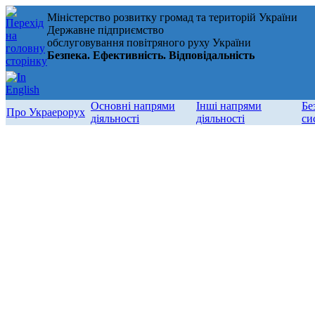
Міністерство розвитку громад та територій України
Державне підприємство
обслуговування повітряного руху України
Безпека. Ефективність. Відповідальність
Основні напрями
Інші напрями
Бе
Про Украерорух
діяльності
діяльності
си