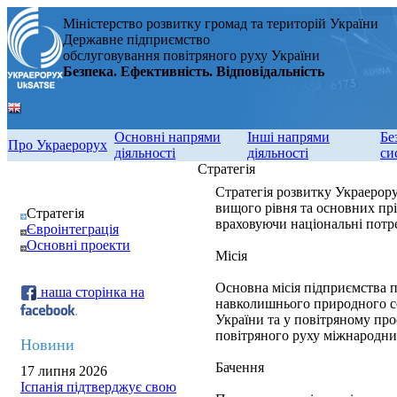
Міністерство розвитку громад та територій України
Державне підприємство
обслуговування повітряного руху України
Безпека. Ефективність. Відповідальність
Основні напрями
Інші напрями
Бе
Про Украерорух
діяльності
діяльності
си
Стратегія
Стратегія розвитку Украерору
вищого рівня та основних пр
Стратегія
враховуючи національні потре
Євроінтеграція
Основні проекти
Місія
Основна місія підприємства п
наша сторінка на
навколишнього природного се
України та у повітряному про
повітряного руху міжнародни
Новини
Бачення
17 липня 2026
Іспанія підтверджує свою