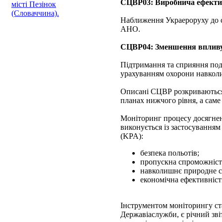
СЦВР03: Виробнича ефекти
місті Пезінок
(Словаччина).
Наближення Украероруху до с
АНО.
СЦВР04: Зменшення впливу
Підтримання та сприяння пода
урахуванням охорони навкол
Описані СЦВР розкриваються 
планах нижчого рівня, а саме 
Моніторинг процесу досягнен
виконується із застосування
(KPA):
безпека польотів;
пропускна спроможніст
навколишнє природне с
економічна ефективніст
Інструментом моніторингу ста
Державіаслужби, є річний зві