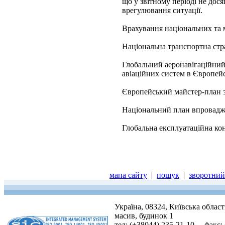
що у звітному періоді не дос
врегулювання ситуації.
Врахування національних та 
Національна транспортна стра
Глобальний аеронавігаційни
авіаційних систем в Європейс
Європейський майстер-план з
Національний план впровадже
Глобальна експлуатаційна кон
мапа сайту
|
пошук
|
зворотний 
Україна, 08324, Київська облас
масив, будинок 1
тел: (+38044) 235-21-10, факс: