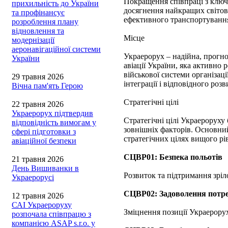
Покращення співпраці з ключо
прихильність до України
досягнення найкращих світови
та профінансує
ефективного транспортування
розроблення плану
відновлення та
Місце
модернізації
аеронавігаційної системи
Украерорух – надійна, прогно
України
авіації України, яка активно
військової системи організаці
29 травня 2026
інтеграції і відповідного роз
Вічна пам'ять Герою
Стратегічні цілі
22 травня 2026
Украерорух підтвердив
Стратегічні цілі Украероруху
відповідність вимогам у
зовнішніх факторів. Основний
сфері підготовки з
стратегічних цілях вищого рі
авіаційної безпеки
СЦВР01: Безпека польотів
21 травня 2026
День Вишиванки в
Розвиток та підтримання зріло
Украерорусі
СЦВР02: Задоволення потре
12 травня 2026
САІ Украероруху
Зміцнення позиції Украерору
розпочала співпрацю з
компанією ASAP s.r.o. у