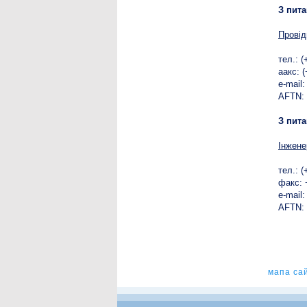
З пит
Провід
тел.: 
aакс: 
e-mail
AFTN:
З пит
Інжене
тел.: 
факс: 
е-mail
AFTN:
мапа са