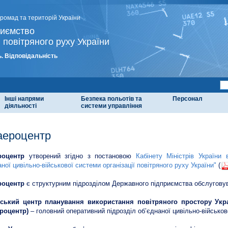
громад та територій України
риємство
 повітряного руху України
. Відповідальність
Інші напрями
Безпека польотів та
Персонал
діяльності
системи управління
аероцентр
роцентр
утворений згідно з постановою
Кабінету Міністрів України
аної цивільно-військової системи організації повітряного руху України"
(
роцентр
є структурним підрозділом Державного підприємства обслуговува
нський центр планування використання повітряного простору Укр
роцентр)
– головний оперативний підрозділ об’єднаної цивільно-військово