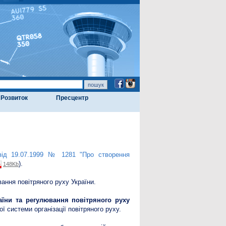
Розвиток
Пресцентр
 від 19.07.1999 № 1281 "Про створення
).
148Kb
ння повітряного руху України.
аїни та регулювання повітряного руху
ї системи організації повітряного руху.