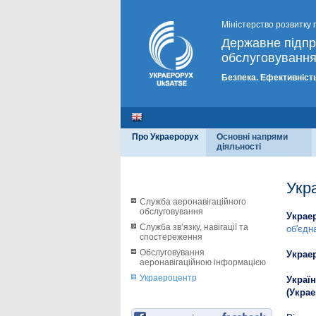
Міністерство розвитку 
Державне підп
обслуговування
Безпека. Ефективність
Про Украерорух
Основні напрями
діяльності
Укр
Служба аеронавігаційного
обслуговування
Украе
Служба зв’язку, навігації та
об'єдн
спостереження
Обслуговування
Украе
аеронавігаційною інформацією
Украероцентр
Украї
(Украе