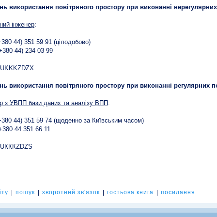
ань використання повітряного простору при виконанні нерегулярних
ний інженер
:
(+380 44) 351 59 91 (цілодобово)
(+380 44) 234 03 99
:
 UKKKZDZX
ань використання повітряного простору при виконанні регулярних п
р з УВПП бази даних та аналізу ВПП
:
(+380 44) 351 59 74 (щоденно за Київським часом)
+380 44 351 66 11
:
 UКККZDZS
йту
|
пошук
|
зворотний зв'язок
|
гостьова книга
|
посилання