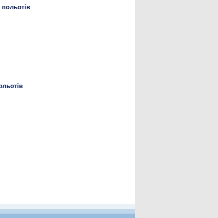
 польотів
ольотів