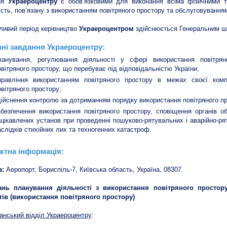
ня
Украероцентру
є обов’язковими для виконання всіма фізичними 
ість, пов’язану з використанням повітряного простору та обслуговуванням
ливий період керівництво
Украероцентром
здійснюється Генеральним шт
ні завдання Украероцентру:
ланування, регулювання діяльності у сфері використання повітрян
овітряного простору, що перебуває під відповідальністю України;
правління використанням повітряного простору в межах своєї комп
овітряного простору;
дійснення контролю за дотриманням порядку використання повітряного пр
абезпечення використання повітряного простору, сповіщення органів о
ацікавлених установ при проведенні пошуково-рятувальних і аварійно-ряту
аслідків стихійних лих та техногенних катастроф.
ктна інформація:
а:
Аеропорт, Бориспіль-7, Київська область, Україна, 08307.
ань планування діяльності з використання повітряного простору
ів (використання повітряного простору)
нський відділ Украероцентру
: