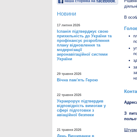
Рішен
наша сторінка на
діяльн
Новини
В особ
17 липня 2026
Голов
Іспанія підтверджує свою
прихильність до України та
п
профінансує розроблення
п
плану відновлення та
у
модернізації
п
аеронавігаційної системи
України
з
з
з
29 травня 2026
н
Вічна пам'ять Герою
Конта
22 травня 2026
Украерорух підтвердив
Адрес
відповідність вимогам у
сфері підготовки з
З пит
авіаційної безпеки
польот
Штурма
21 травня 2026
День Вишиванки в