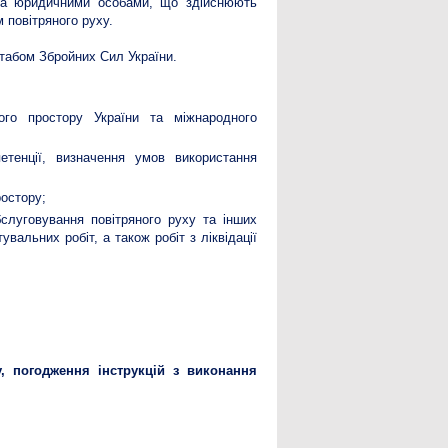
та юридичними особами, що здійснюють
 повітряного руху.
абом Збройних Сил України.
ого простору України та міжнародного
етенції, визначення умов використання
остору;
бслуговування повітряного руху та інших
вальних робіт, а також робіт з ліквідації
, погодження інструкцій з виконання