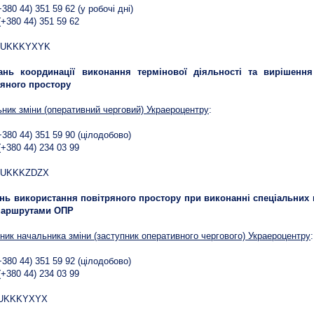
+380 44) 351 59 62 (у робочі дні)
(+380 44) 351 59 62
:
 UKKKYXYK
ань координації виконання термінової діяльності та вирішенн
ряного простору
ник зміни (оперативний черговий) Украероцентру
:
(+380 44) 351 59 90 (цілодобово)
(+380 44) 234 03 99
:
 UKKKZDZX
нь використання повітряного простору при виконанні спеціальних п
маршрутами ОПР
ник начальника зміни (заступник оперативного чергового) Украероцентру
:
(+380 44) 351 59 92 (цілодобово)
(+380 44) 234 03 99
:
:UKKKYXYX