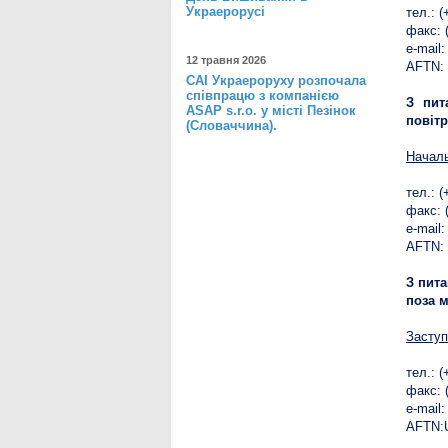
Украерорусі
тел.: (
факс: 
e-mail
12 травня 2026
AFTN:
САІ Украероруху розпочала
співпрацю з компанією
З пит
ASAP s.r.o. у місті Пезінок
повіт
(Словаччина).
Началь
тел.: 
факс: 
e-mail
AFTN:
З пита
поза 
Заступ
тел.: 
факс: 
e-mail
AFTN