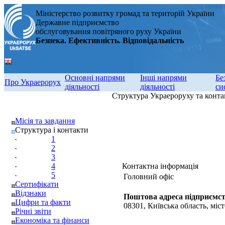
Міністерство розвитку громад та територій України
Державне підприємство
обслуговування повітряного руху України
Безпека. Ефективність. Відповідальність
Основні напрями
Інші напрями
Бе
Про Украерорух
діяльності
діяльності
си
Структура Украероруху та конта
Місія та завдання
Структура і контакти
1
2
3
4
Контактна інформація
5
Головний офіс
Сертифікати
Відзнаки
Поштова адреса підприємст
Цифри та факти
08301, Київська область, міст
Річні звіти
Економіка та фінанси