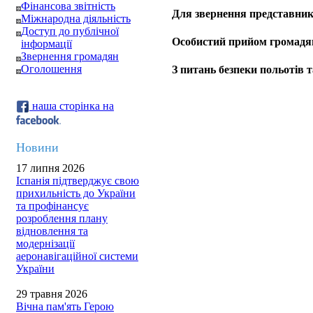
Фінансова звітність
Для звернення представник
Міжнародна діяльність
Доступ до публічної
Особистий прийом громадя
інформації
Звернення громадян
Оголошення
З питань безпеки польотів т
наша сторінка на
Новини
17 липня 2026
Іспанія підтверджує свою
прихильність до України
та профінансує
розроблення плану
відновлення та
модернізації
аеронавігаційної системи
України
29 травня 2026
Вічна пам'ять Герою