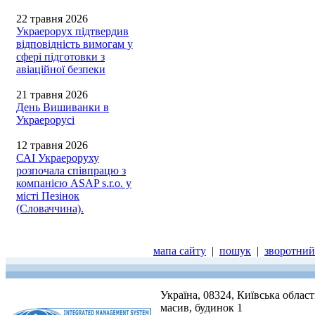
22 травня 2026
Украерорух підтвердив
відповідність вимогам у
сфері підготовки з
авіаційної безпеки
21 травня 2026
День Вишиванки в
Украерорусі
12 травня 2026
САІ Украероруху
розпочала співпрацю з
компанією ASAP s.r.o. у
місті Пезінок
(Словаччина).
мапа сайту
|
пошук
|
зворотний 
Україна, 08324, Київська облас
масив, будинок 1