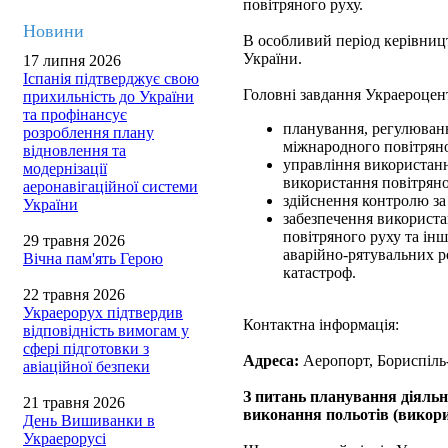
повітряного руху.
Новини
В особливий період керівни
України.
17 липня 2026
Іспанія підтверджує свою
Головні завдання Украероцен
прихильність до України
та профінансує
планування, регулюванн
розроблення плану
міжнародного повітряно
відновлення та
управління використанн
модернізації
використання повітряно
аеронавігаційної системи
здійснення контролю за
України
забезпечення використа
повітряного руху та ін
29 травня 2026
аварійно-рятувальних ро
Вічна пам'ять Герою
катастроф.
22 травня 2026
Украерорух підтвердив
Контактна інформація:
відповідність вимогам у
сфері підготовки з
Адреса:
Аеропорт, Бориспіль-
авіаційної безпеки
З питань планування діяльн
21 травня 2026
виконання польотів (викори
День Вишиванки в
Украерорусі