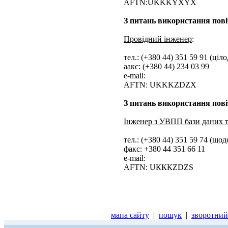
AFTN:UKKKYXYX
З питань використання пові
Провідний інженер
:
тел.: (+380 44) 351 59 91 (ціл
aакс: (+380 44) 234 03 99
e-mail:
AFTN: UKKKZDZX
З питань використання пові
Інженер з УВПП бази даних 
тел.: (+380 44) 351 59 74 (що
факс: +380 44 351 66 11
е-mail:
AFTN: UКККZDZS
мапа сайту
|
пошук
|
зворотний 