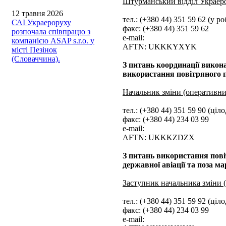
Штурманський відділ Украер
12 травня 2026
тел.: (+380 44) 351 59 62 (у ро
САІ Украероруху
факс: (+380 44) 351 59 62
розпочала співпрацю з
e-mail:
компанією ASAP s.r.o. у
AFTN: UKKKYXYK
місті Пезінок
(Словаччина).
З питань координації викон
використання повітряного 
Начальник зміни (оперативн
тел.: (+380 44) 351 59 90 (ціл
факс: (+380 44) 234 03 99
e-mail:
AFTN: UKKKZDZX
З питань використання пові
державної авіації та поза
Заступник начальника зміни 
тел.: (+380 44) 351 59 92 (ціл
факс: (+380 44) 234 03 99
e-mail: