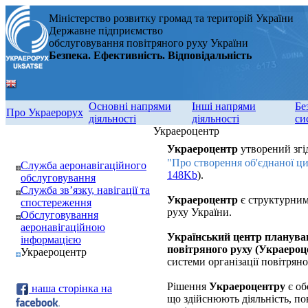
Міністерство розвитку громад та територій України
Державне підприємство
обслуговування повітряного руху України
Безпека. Ефективність. Відповідальність
Основні напрями
Інші напрями
Бе
Про Украерорух
діяльності
діяльності
си
Украероцентр
Украероцентр
утворений згі
"Про створення об'єднаної ци
Служба аеронавігаційного
148Kb
).
обслуговування
Служба зв’язку, навігації та
Украероцентр
є структурним
спостереження
руху України.
Обслуговування
аеронавігаційною
Український центр планува
інформацією
повітряного руху (Украероц
Украероцентр
системи організації повітряно
Рішення
Украероцентру
є об
наша сторінка на
що здійснюють діяльність, по