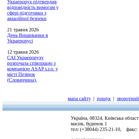
Украерорух підтвердив
відповідність вимогам у
сфері підготовки з
авіаційної безпеки
21 травня 2026
День Вишиванки в
Украерорусі
12 травня 2026
САІ Украероруху
розпочала співпрацю з
компанією ASAP s.r.o. у
місті Пезінок
(Словаччина).
мапа сайту
|
пошук
|
зворотний 
Україна, 08324, Київська облас
масив, будинок 1
тел: (+38044) 235-21-10, факс: