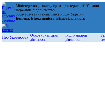
Міністерство розвитку громад та територій України
Державне підприємство
обслуговування повітряного руху України
Безпека. Ефективність. Відповідальність
Основні напрями
Інші напрями
Бе
Про Украерорух
діяльності
діяльності
си