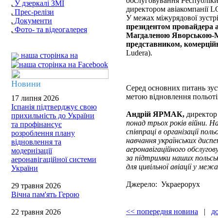
обслуговування Республік
У дзеркалі ЗМІ
директором авіакомпанії 
Прес-релізи
У межах міжурядової зустр
Документи
президентом провайдера 
Фото- та відеогалерея
Магдаленою Яворською-
представником, комерцій
Ludera).
наша сторінка на
Новини
Серед основних питань зуст
метою відновлення польоті
17 липня 2026
Іспанія підтверджує свою
Андрій ЯРМАК,
директор
прихильність до України
понад трьох років війни. 
та профінансує
співпраці в організації пол
розроблення плану
навчання українських диспе
відновлення та
аеронавігаційного обслугов
модернізації
за підтримки наших польськи
аеронавігаційної системи
для цивільної авіації у ме
України
Джерело: Украерорух
29 травня 2026
Вічна пам'ять Герою
<< попередня новина
|
д
22 травня 2026