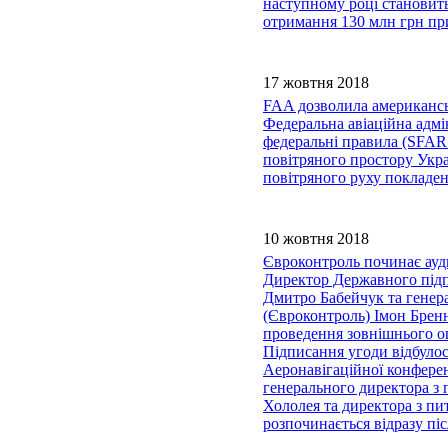
наступному році становить
отримання 130 млн грн пр
17 жовтня 2018
FAA дозволила американсь
Федеральна авіаційна адм
федеральні правила (SFAR1
повітряного простору Укра
повітряного руху покладен
10 жовтня 2018
Євроконтроль починає ауд
Директор Державного підп
Дмитро Бабейчук та генера
(Євроконтроль) Імон Брен
проведення зовнішнього о
Підписання угоди відбулос
Аеронавігаційної конферен
генерального директора з 
Хололея та директора з пи
розпочинається відразу пі