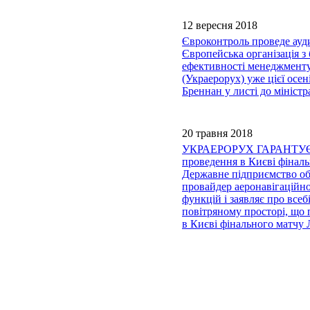
12 вересня 2018
Євроконтроль проведе ауди
Європейська організація з
ефективності менеджменту
(Украерорух) уже цієї осе
Бреннан у листі до мініст
20 травня 2018
УКРАЕРОРУХ ГАРАНТУЄ
проведення в Києві фінал
Державне підприємство об
провайдер аеронавігаційно
функцій і заявляє про всеб
повітряному просторі, що 
в Києві фінального матчу