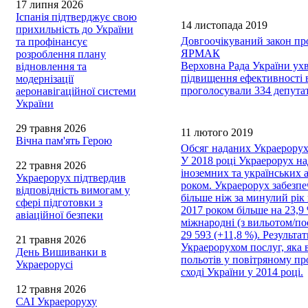
17 липня 2026
Іспанія підтверджує свою
14 листопада 2019
прихильність до України
Довгоочікуваний закон пр
та профінансує
ЯРМАК
розроблення плану
Верховна Рада України ух
відновлення та
підвищення ефективності в
модернізації
проголосували 334 депута
аеронавігаційної системи
України
29 травня 2026
11 лютого 2019
Вічна пам'ять Герою
Обсяг наданих Украерорухо
У 2018 році Украерорух на
22 травня 2026
іноземних та українських 
Украерорух підтвердив
роком. Украерорух забезпе
відповідність вимогам у
більше ніж за минулий рік 
сфері підготовки з
2017 роком більше на 23,9 
авіаційної безпеки
міжнародні (з вильотом/пос
29 593 (+11,8 %). Результ
21 травня 2026
Украерорухом послуг, яка 
День Вишиванки в
польотів у повітряному пр
Украерорусі
сході України у 2014 році.
12 травня 2026
САІ Украероруху