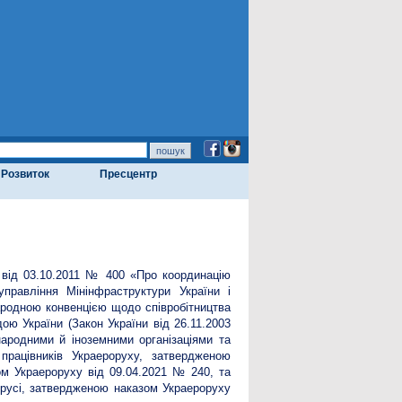
Розвиток
Пресцентр
 від 03.10.2011 № 400 «Про координацію
правління Мінінфраструктури України і
ародною конвенцією щодо співробітництва
ою України (Закон України від 26.11.2003
ародними й іноземними організаціями та
працівників Украероруху, затвердженою
ом Украероруху від 09.04.2021 № 240, та
орусі, затвердженою наказом Украероруху