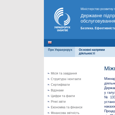
Міністерство розвитку 
Державне підп
обслуговування
Безпека. Ефективність
Про Украерорух
Основні напрями
діяльності
Між
Місія та завдання
Міжнар
Структура і контакти
діяльн
Сертифікати
Держав
Відзнаки
у галу
Цифри та факти
№ 1339
Річні звіти
устан
наказо
Економіка та фінанси
Процед
Фінансова звітність