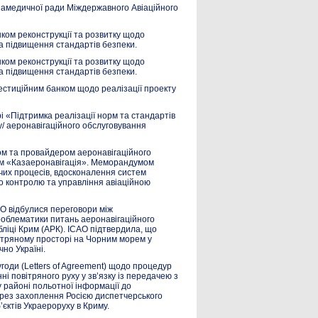
іамедичної ради Міждержавного Авіаційного
ком реконструкції та розвитку щодо
та підвищення стандартів безпеки.
ком реконструкції та розвитку щодо
та підвищення стандартів безпеки.
естиційним банком щодо реалізації проекту
рі «Підтримка реалізації норм та стандартів
у/ аеронавігаційного обслуговування
м та провайдером аеронавігаційного
ом «Казаеронавігація». Меморандумом
их процесів, вдосконалення систем
го контролю та управління авіаційною
O відбулися переговори між
роблематики питань аеронавігаційного
ліці Крим (АРК). ICAO підтвердила, що
ітряному просторі на Чорним морем у
но Україні.
годи (Letters of Agreement) щодо процедур
 повітряного руху у зв’язку із передачею з
 районі польотної інформації до
через захоплення Росією диспетчерського
єктів Украероруху в Криму.