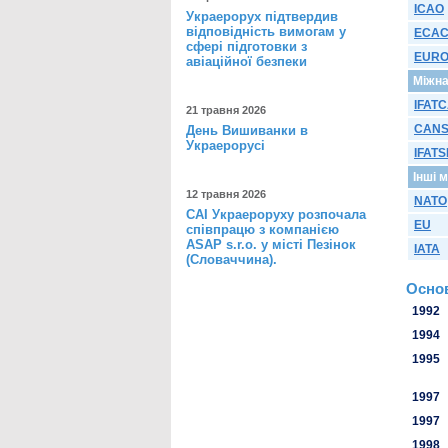
ICAO
Украерорух підтвердив
відповідність вимогам у
ECA
сфері підготовки з
EUR
авіаційної безпеки
Міжна
IFAT
21 травня 2026
CAN
День Вишиванки в
Украерорусі
IFAT
Інші 
12 травня 2026
NATO
САІ Украероруху розпочала
EU
співпрацю з компанією
ASAP s.r.o. у місті Пезінок
IATA
(Словаччина).
Основ
1992
1994
1995
1997
1997
1998