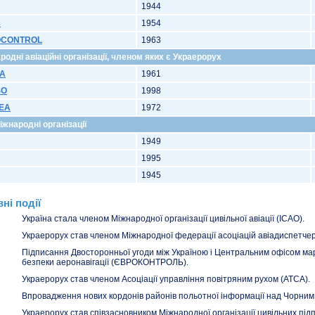
1944
C
1954
OCONTROL
1963
родні авіаційні організації, членом яких є Украерорух
CA
1961
SO
1998
SEA
1972
міжнародні організації
1949
1995
1945
ні події
Україна стала членом Міжнародної організації цивільної авіації (ICAO).
Украерорух став членом Міжнародної федерації асоціацій авіадиспетчері
Підписання Двосторонньої угоди між Україною і Центральним офісом мар
безпеки аеронавігації (ЄВРОКОНТРОЛЬ).
Украерорух став членом Асоціації управління повітряним рухом (ATCA).
Впровадження нових кордонів районів польотної інформації над Чорним
Украерорух став співзасновником Міжнародної організації цивільних під