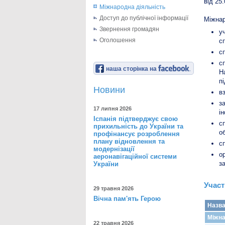
від 25
Міжнародна діяльність
Доступ до публічної інформації
Міжнар
Звернення громадян
у
Оголошення
с
с
с
наша сторінка на
Н
п
Новини
в
з
17 липня 2026
і
Іспанія підтверджує свою
с
прихильність до України та
о
профінансує розроблення
плану відновлення та
с
модернізації
о
аеронавігаційної системи
з
України
Участ
29 травня 2026
Вічна пам'ять Герою
Назв
Міжна
22 травня 2026