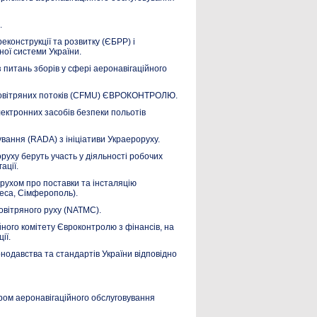
.
конструкції та розвитку (ЄБРР) і
ної системи України.
 питань зборів у сфері аеронавігаційного
 повітряних потоків (CFMU) ЄВРОКОНТРОЛЮ.
лектронних засобів безпеки польотів
ування (RADA) з ініціативи Украероруху.
ху беруть участь у діяльності робочих
ації.
рорухом про поставки та інсталяцію
деса, Сімферополь).
повітряного руху (NATMC).
ного комітету Євроконтролю з фінансів, на
ії.
одавства та стандартів України відповідно
ом аеронавігаційного обслуговування