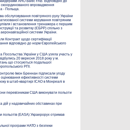
айдерами АНО Baltic FAB. Відповідно до
о скоординованого впровадження
на - Польща.
ва обслуговування повітряного руху України
матизованої системи керування повітряним
акупівля і встановлення тренажера є першим
трукції та розвитку (ЄБРР) спільно з
 аеронавігаційної системи України.
али Контракт щодо сертифікації
вання відповідно до норм Європейського
та Посольства України у США узяла участь у
ідбулись 20 вересня 2018 року у м.
итань що стосуються подальшої
еропольського РПІ.
онтролю Імон Бреннан підписали угоду
 оцінювання ефективності системи
оку в штаб-квартирі ІСАО в Монреалі в
рони перевізникам США виконувати польоти
а дій у надзвичайних обставинах при
и польотів (EASA) Украерорух отримав
альної програми НАТО з безпеки