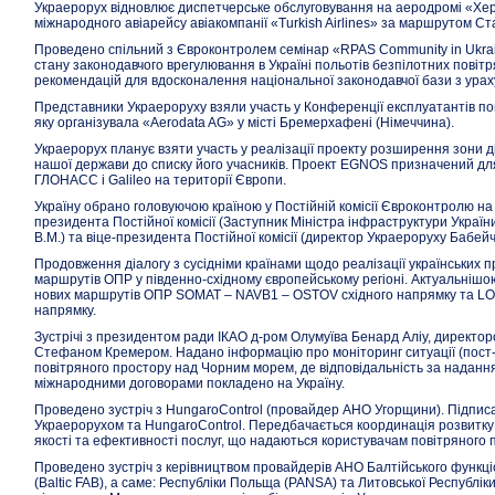
Украерорух відновлює диспетчерське обслуговування на аеродромі «Х
міжнародного авіарейсу авіакомпанії «Turkish Airlines» за маршрутом С
Проведено спільний з Євроконтролем семінар «RPAS Community in Ukrai
стану законодавчого врегулювання в Україні польотів безпілотних пові
рекомендацій для вдосконалення національної законодавчої бази з урах
Представники Украероруху взяли участь у Конференції експлуатантів по
яку організувала «Aerodata AG» у місті Бремерхафені (Німеччина).
Украерорух планує взяти участь у реалізації проекту розширення зони д
нашої держави до списку його учасників. Проект EGNOS призначений д
ГЛОНАСС і Galileo на території Європи.
Україну обрано головуючою країною у Постійній комісії Євроконтролю на
президента Постійної комісії (Заступник Міністра інфраструктури України
В.М.) та віце-президента Постійної комісії (директор Украероруху Бабейчу
Продовження діалогу з сусідніми країнами щодо реалізації українських 
маршрутів ОПР у південно-східному європейському регіоні. Актуальніш
нових маршрутів ОПР SOMAT – NAVB1 – OSTOV східного напрямку та 
напрямку.
Зустрічі з президентом ради ІКАО д-ром Олумуїва Бенард Аліу, директо
Стефаном Кремером. Надано інформацію про моніторинг ситуації (пост-
повітряного простору над Чорним морем, де відповідальність за наданн
міжнародними договорами покладено на Україну.
Проведено зустріч з HungaroControl (провайдер АНО Угорщини). Підпи
Украерорухом та HungaroControl. Передбачається координація розвитку 
якості та ефективності послуг, що надаються користувачам повітряного 
Проведено зустріч з керівництвом провайдерів АНО Балтійського функц
(Baltic FAB), а саме: Республіки Польща (PANSA) та Литовської Республіки