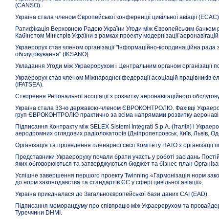
(CANSO).
Україна стала членом Європейської конференції цивільної авіації (ECAC)
Ратифікація Верховною Радою України Угоди між Європейським банком ре
Кабінетом Міністрів України в рамках проекту модернізації аеронавігацій
Украерорух став членом організації "Інформаційно-координаційна рада з
обслуговування" (IKSANO).
Укладання Угоди між Украерорухом і Центральним органом організації
Украерорух став членом Міжнародної федерації асоціацій працівників е
(IFATSEA).
Створення Регіональної асоціації з розвитку аеронавігаційного обслугов
Україна стала 33-ю державою-членом ЄВРОКОНТРОЛЮ. Фахівці Украерору
груп ЄВРОКОНТРОЛЮ практично за всіма напрямами розвитку аеронавіг
Підписання Контракту між SELEX Sistemi Integrati S.p.A. (Італія) і Украе
аеродромних оглядових радіолокаторів (Дніпропетровськ, Київ, Львів, О
Організація та проведення пленарної сесії Комітету НАТО з організації 
Представники Украероруху почали брати участь у роботі засідань Постій
яких обговорюються та затверджуються бюджет та бізнес-план Організац
Успішне завершення першого проекту Twinning «Гармонізація норм закон
до норм законодавства та стандартів ЄС у сфері цивільної авіації».
Україна приєдналася до Загальноєвропейської бази даних САІ (EAD).
Підписання меморандуму про співпрацю між Украерорухом та провайдер
Туреччини DHMI.