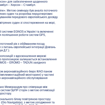
ерсон» для забезпечення щоденного
тамбул – Херсон – Стамбул.
ne». Метою семінару був аналіз поточного
тряних суден та розробка першочергових
уванням передового європейського досвіду.
вітряних суден зі спостереження на морі,
ії системи EGNOS в Україні та включенні
ля поліпшення роботи систем GPS,
 поточний рік з обійманням посад
 з питань європейської інтеграції Довгань
к Д.Г.).
пропозицій з вдосконалення мережі
ою пропозицією залишається встановлення
LOMOS – EROMO – TADUN західного
ром аеронавігаційного бюро ІКАО паном
імплементаційний моніторинг) у частині
я аеронавігаційного обслуговування
сано Меморандум про співпрацю між
систем ОрПР сторін з метою оптимізації
простору.
іонального блоку повітряною простору
 (Oro Navigatsija), з метою узгодження та