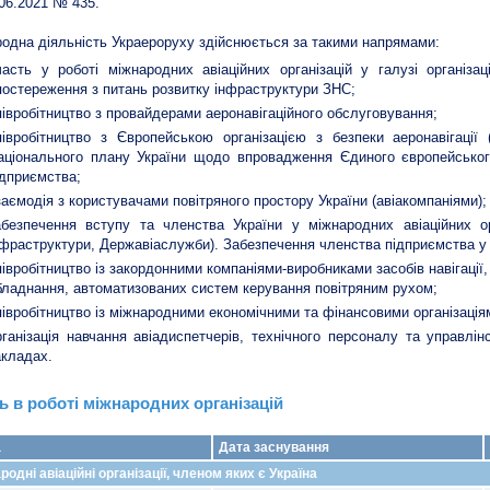
.06.2021 № 435.
одна діяльність Украероруху здійснюється за такими напрямами:
часть у роботі міжнародних авіаційних організацій у галузі організації
постереження з питань розвитку інфраструктури ЗНС;
півробітництво з провайдерами аеронавігаційного обслуговування;
півробітництво з Європейською організацією з безпеки аеронавігації 
аціонального плану України щодо впровадження Єдиного європейського
ідприємства;
заємодія з користувачами повітряного простору України (авіакомпаніями);
абезпечення вступу та членства України у міжнародних авіаційних ор
нфраструктури, Державіаслужби). Забезпечення членства підприємства у 
півробітництво із закордонними компаніями-виробниками засобів навігації,
бладнання, автоматизованих систем керування повітряним рухом;
півробітництво із міжнародними економічними та фінансовими організація
рганізація навчання авіадиспетчерів, технічного персоналу та управлі
акладах.
ь в роботі міжнародних організацій
а
Дата заснування
родні авіаційні організації, членом яких є Україна