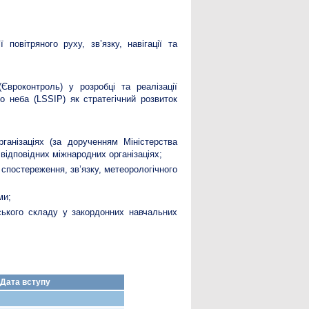
 повітряного руху, зв’язку, навігації та
(Євроконтроль) у розробці та реалізації
 неба (LSSIP) як стратегічний розвиток
ганізаціях (за дорученням Міністерства
відповідних міжнародних організаціях;
 спостереження, зв’язку, метеорологічного
ми;
нського складу у закордонних навчальних
Дата вступу