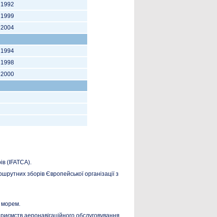
1992
1999
2004
1994
1998
2000
в (IFATCA).
шрутних зборів Європейської організації з
 морем.
приємств аеронавігаційного обслуговування