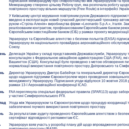
підписання Меморандуму про співробітництво між Украерорухом та пров
Меморандуму створено цільову Робочу груп, яка розпочала роботу щод
повітряного простору вільних маршрутів (Free Route) в інтерфейсі Украї
У Київському центрі керування повітряним рухом Державного підприємст
введено в експлуатацію новий сучасний диспетчерський тренажер авто
рухом «Стріла-Аленія» виробництва фірми «Leonardo S.p.A.», Італія. З
реалізованим контрактом, профінансованим Європейським банком реконс
Європейським інвестиційним банком (ЄІБ) у рамках проекту модернізації
Украерорух та Європейське агентство з безпеки польотів (EASA) підпис
Украероруху як національного провайдера аеронавігаційного обслугову
Союзу.
ень
Делегація України у складі представників Державіаслужби, Украероруху 
консультаціях з Федеральною авіаційною адміністрацією США (FАА), які в
Вашингтон (США). Консультації було проведено з метою обговорення п
нормалізації використання повітряного простору Дніпровського та Сімф
нь
Директор Украероруху Дмитро Бабейчук та генеральний директор Єврок
щодо надання підтримки Євроконтролем через проведення зовнішнього
менеджменту Украероруху. Підписання угоди відбулося 10 жовтня 2018 р
рамках 13-ї Аеронавігаційної конференції ІСАО.
нь
FAA переглянула спеціальні федеральні правила (SFAR113) щодо забо
у частині Симферопольського РПІ.
пад
Угода між Украерорухом та Євроконтролем щодо процедур координації т
забезпеченні гнучкого використання повітряного простору.
нь
За результатами аудиту проведеного Європейським агентством з безпек
сертифікат відповідності регламентам ЄС.
ь
Украерорух взяв участь у розробці плану дій щодо впровадження регіон
повітряного простору (RASP).