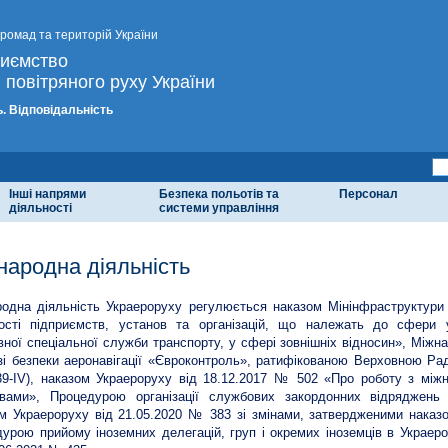
громад та територій України
риємство
 повітряного руху України
. Відповідальність
Інші напрями
Безпека польотів та
Персонал
діяльності
системи управління
народна діяльність
одна діяльність Украероруху регулюється наказом Мінінфраструктури
ості підприємств, установ та організацій, що належать до сфери у
ної спеціальної служби транспорту, у сфері зовнішніх відносин», Міжн
зі безпеки аеронавігації «Євроконтроль», ратифікованою Верховною Рад
-IV), наказом Украероруху від 18.12.2017 № 502 «Про роботу з міжн
овами», Процедурою організації службових закордонних відряджень 
м Украероруху від 21.05.2020 № 383 зі змінами, затвердженими наказ
урою прийому іноземних делегацій, груп і окремих іноземців в Украер