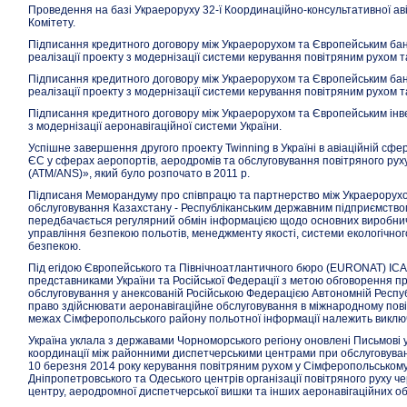
Проведення на базі Украероруху 32-ї Координаційно-консультативної ав
Комітету.
Підписання кредитного договору між Украерорухом та Європейським бан
реалізації проекту з модернізації системи керування повітряним рухом 
Підписання кредитного договору між Украерорухом та Європейським бан
реалізації проекту з модернізації системи керування повітряним рухом 
Підписання кредитного договору між Украерорухом та Європейським інв
з модернізації аеронавігаційної системи України.
Успішне завершення другого проекту Twinning в Україні в авіаційній сфе
ЄС у сферах аеропортів, аеродромів та обслуговування повітряного рух
(ATM/ANS)», який було розпочато в 2011 р.
Підписаня Меморандуму про співпрацю та партнерство між Украерорухо
обслуговування Казахстану - Республіканським державним підприємств
передбачається регулярний обмін інформацією щодо основних виробнич
управління безпекою польотів, менеджменту якості, системи екологічно
безпекою.
Під егідою Європейського та Північноатлантичного бюро (EURONAT) ICA
представниками України та Російської Федерації з метою обговорення п
обслуговування у анексованій Російською Федерацією Автономній Респуб
право здійснювати аеронавігаційне обслуговування в міжнародному пов
межах Сімферопольського району польотної інформації належить виключ
Україна уклала з державами Чорноморського регіону оновлені Письмові у
координації між районними диспетчерськими центрами при обслуговуванні
10 березня 2014 року керування повітряним рухом у Сімферопольському
Дніпропетровського та Одеського центрів організації повітряного руху 
центру, аеродромної диспетчерської вишки та інших аеронавігаційних об’