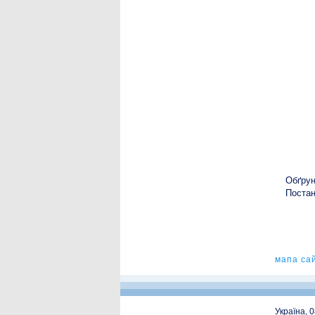
Обґрун
Постан
мапа са
Україна, 