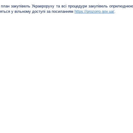
 план закупівель Украероруху та всі процедури закупівель оприлюднюют
яться у вільному доступі за посиланням
https://prozorro.gov.ua/
.