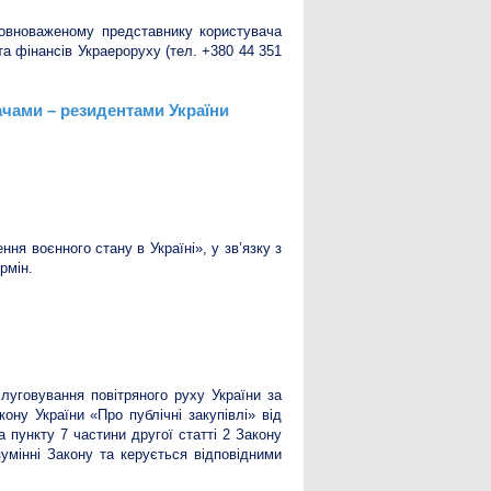
повноваженому представнику користувача
та фінансів Украероруху (тел. +380 44 351
ачами – резидентами України
я воєнного стану в Україні», у зв’язку з
рмін.
луговування повітряного руху України за
ону України «Про публічні закупівлі» від
а пункту 7 частини другої статті 2 Закону
мінні Закону та керується відповідними