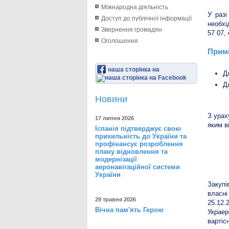
Міжнародна діяльність
У разі
Доступ до публічної інформації
необхі
Звернення громадян
57 07, 
Оголошення
Примі
наша сторінка на
Д
Д
Новини
З урах
17 липня 2026
яким в
Іспанія підтверджує свою
прихильність до України та
профінансує розроблення
плану відновлення та
Заку
модернізації
аеронавігаційної системи
України
Закупі
власні
29 травня 2026
25.12.
Вічна пам'ять Герою
Украер
вартіс