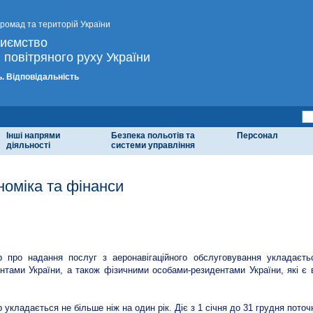
громад та територій України
риємство
 повітряного руху України
. Відповідальність
Інші напрями
Безпека польотів та
Персонал
діяльності
системи управління
номіка та фінанси
док укладання договору про надання послуг з АНО
р про надання послуг з аеронавігаційного обслуговування укладаєт
нтами України, а також фізичними особами-резидентами України, які є
р укладається не більше ніж на один рік. Діє з 1 січня до 31 грудня поточ