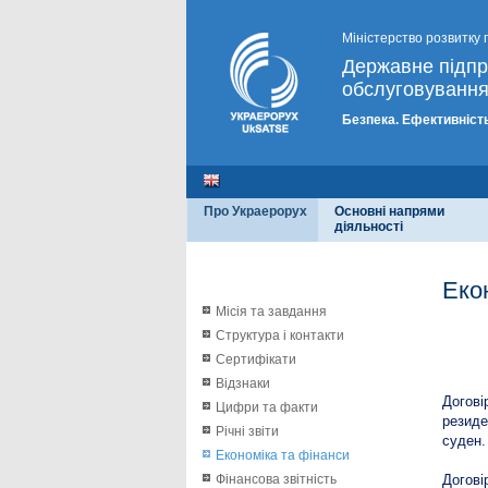
Міністерство розвитку 
Державне підп
обслуговування
Безпека. Ефективність
Про Украерорух
Основні напрями
діяльності
Еко
Місія та завдання
Структура і контакти
Поря
Сертифікати
Відзнаки
Догові
Цифри та факти
резиде
Річні звіти
суден.
Економіка та фінанси
Фінансова звітність
Догові