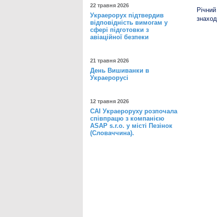
22 травня 2026
Річний
Украерорух підтвердив
знаход
відповідність вимогам у
сфері підготовки з
авіаційної безпеки
21 травня 2026
День Вишиванки в
Украерорусі
12 травня 2026
САІ Украероруху розпочала
співпрацю з компанією
ASAP s.r.o. у місті Пезінок
(Словаччина).