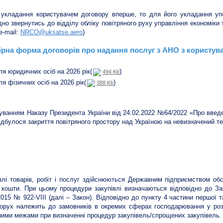
 укладання користувачем договору вперше, то для його укладання у
дно звернутись до відділу обліку повітряного руху управління економіки 
е-mail:
NRCO@uksatse.aero
)
рна форма договорів про надання послуг з АНО з користув
ля юридичних осіб на 2026 рік(
)
494 Kb
ля фізичних осіб на 2026 рік(
)
388 Kb
уванням Наказу Президента України від 24.02.2022 №64/2022 «Про введенн
ідбулося закриття повітряного простору над Україною на невизначений те
півлі
влі товарів, робіт і послуг здійснюються Державним підприємством обс
 кошти. При цьому процедури закупівлі визначаються відповідно до Зак
2015 № 922-VIII (далі – Закон). Відповідно до пункту 4 частини першої т
орух належить до замовників в окремих сферах господарювання у розу
ними межами при визначенні процедур закупівель/спрощених закупівель.