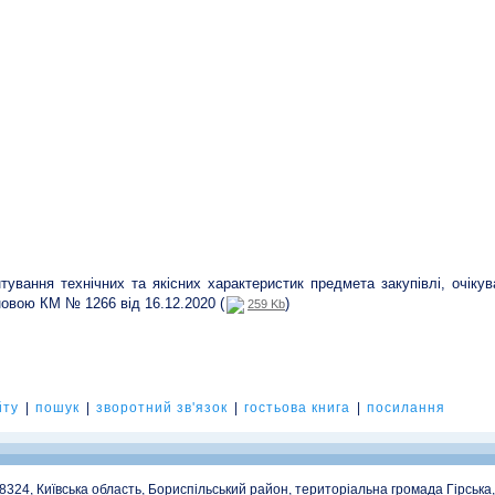
тування технічних та якісних характеристик предмета закупівлі, очікува
овою КМ № 1266 від 16.12.2020 (
)
259 Kb
йту
|
пошук
|
зворотний зв'язок
|
гостьова книга
|
посилання
08324, Київська область, Бориспільський район, територіальна громада Гірська