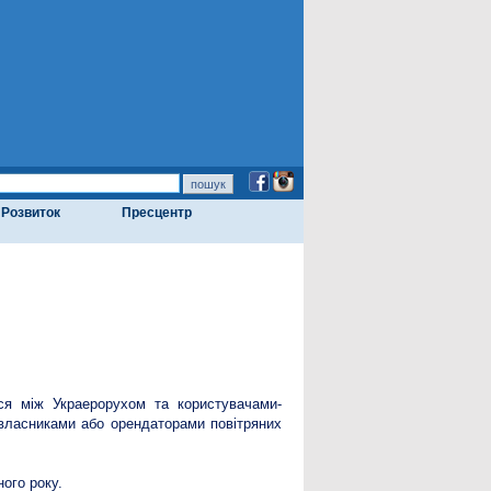
Розвиток
Пресцентр
ься між Украерорухом та користувачами-
 власниками або орендаторами повітряних
ного року.