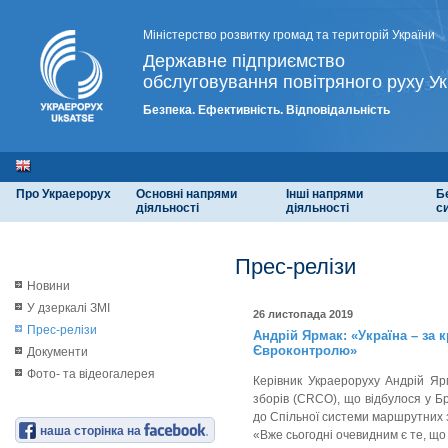
Міністерство розвитку громад та територій України
Державне підприємство
обслуговування повітряного руху Ук
Безпека. Ефективність. Відповідальність
Про Украерорух
Основні напрями
Інші напрями
Б
діяльності
діяльності
с
Прес-релізи
Новини
У дзеркалі ЗМІ
26 листопада 2019
Прес-релізи
Андрій Ярмак: «Україна – за к
Євроконтролю»
Документи
Фото- та відеогалерея
Керівник Украероруху Андрій Яр
зборів (CRCO), що відбулося у Бр
до Спільної системи маршрутних 
наша сторінка на
«Вже сьогодні очевидним є те, що