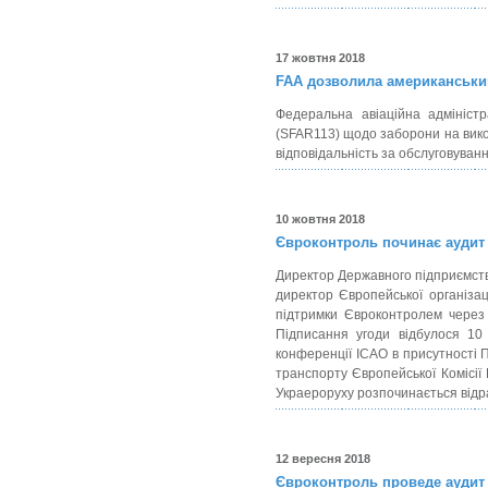
17 жовтня 2018
FAA дозволила американським
Федеральна авіаційна адмініст
(SFAR113) щодо заборони на викон
відповідальність за обслуговуванн
10 жовтня 2018
Євроконтроль починає аудит
Директор Державного підприємств
директор Європейської організац
підтримки Євроконтролем через
Підписання угоди відбулося 10
конференції ІСАО в присутності 
транспорту Європейської Комісії 
Украероруху розпочинається відр
12 вересня 2018
Євроконтроль проведе аудит 