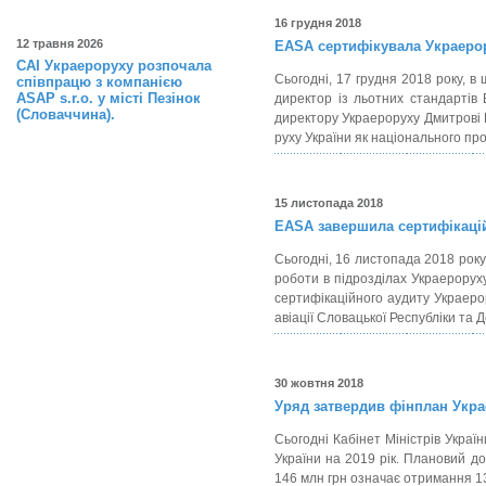
16 грудня 2018
12 травня 2026
EASA сертифікувала Украеро
САІ Украероруху розпочала
Сьогодні, 17 грудня 2018 року, в
співпрацю з компанією
ASAP s.r.o. у місті Пезінок
директор із льотних стандартів
(Словаччина).
директору Украероруху Дмитрові 
руху України як національного п
15 листопада 2018
EASA завершила сертифікацій
Сьогодні, 16 листопада 2018 року
роботи в підрозділах Украероруху
сертифікаційного аудиту Украеро
авіації Словацької Республіки та 
30 жовтня 2018
Уряд затвердив фінплан Украе
Сьогодні Кабінет Міністрів Укра
України на 2019 рік. Плановий до
146 млн грн означає отримання 13