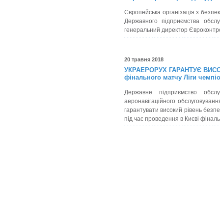
Європейська організація з безпе
Державного підприємства обслу
генеральний директор Євроконтро
20 травня 2018
УКРАЕРОРУХ ГАРАНТУЄ ВИСОК
фінального матчу Ліги чемпі
Державне підприємство обслу
аеронавігаційного обслуговуванн
гарантувати високий рівень безпе
під час проведення в Києві фіналь