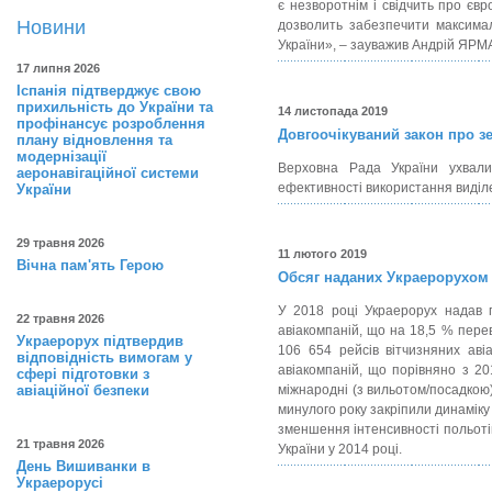
є незворотнім і свідчить про єв
Новини
дозволить забезпечити максималь
України», – зауважив Андрій ЯРМ
17 липня 2026
Іспанія підтверджує свою
прихильність до України та
14 листопада 2019
профінансує розроблення
Довгоочікуваний закон про з
плану відновлення та
модернізації
Верховна Рада України ухвал
аеронавігаційної системи
ефективності використання виділ
України
29 травня 2026
11 лютого 2019
Вічна пам'ять Герою
Обсяг наданих Украерорухом а
У 2018 році Украерорух надав п
22 травня 2026
авіакомпаній, що на 18,5 % пере
Украерорух підтвердив
106 654 рейсів вітчизняних аві
відповідність вимогам у
авіакомпаній, що порівняно з 20
сфері підготовки з
авіаційної безпеки
міжнародні (з вильотом/посадкою) 
минулого року закріпили динаміку 
зменшення інтенсивності польотів
21 травня 2026
України у 2014 році.
День Вишиванки в
Украерорусі