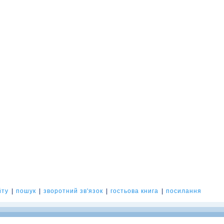
йту
|
пошук
|
зворотний зв'язок
|
гостьова книга
|
посилання