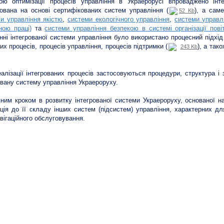
ою оптимізації процесів управління в Украерорусі впроваджено інт
вана на основі сертифікованих систем управління (
), а сам
52 Kb
и управління якістю
,
системи екологічного управління
,
системи управл
ною праці)
та
системи управління безпекою в системі організації пові
нні інтегрованої системи управління було використано процесний підхід 
их процесів, процесів управління, процесів підтримки (
), а так
243 Kb
алізації інтегрованих процесів застосовуються процедури, структура і
овану систему управління Украероруху.
ним кроком в розвитку інтегрованої системи Украероруху, основаної н
ація до її складу інших систем (підсистем) управління, характерних д
вігаційного обслуговування.