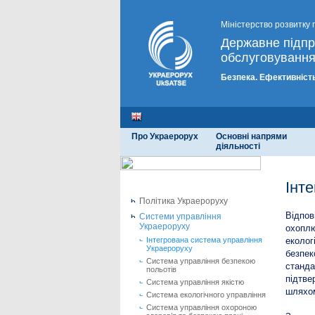
Міністерство розвитку 
Державне підп
обслуговування
Безпека. Ефективність
Про Украерорух
Основні напрями
діяльності
Інт
Політика Украероруху
Відпов
Системи управління
Украероруху
охоплю
Інтегрована система управління
еколог
Украероруху
безпек
Система управління безпекою
станда
польотів
підтве
Система управління якістю
шляхом
Система екологічного управління
Система управління охороною