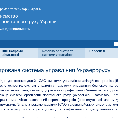
громад та територій України
риємство
 повітряного руху України
. Відповідальність
Інші напрями
Безпека польотів та
Персонал
діяльності
системи управління
егрована система управління Украероруху
ідно до рекомендацій ІСАО системи управління авіаційних організац
є 5 основних систем управління: систему управління безпекою польот
ічного управління, систему управління професійною безпекою та здоров
ою у системі організації повітряного руху (охороною і захистом). К
ртах і має чітко визначений перелік процесів (процедур), які мають
рдженими. Згідно з рекомендаціями ІСАО та європейських вимог систем
 їх інтеграції, що створить умови для їх ефективного функціонування, 