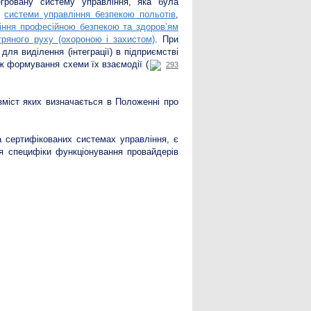
егровану систему управління, яка була
е
системи управління безпекою польотів
,
іння професійною безпекою та здоров’ям
тряного руху (охороною і захистом)
. При
для виділення (інтеграції) в підприємстві
ож формування схеми їх взаємодії (
293
 зміст яких визначається в Положенні про
а сертифікованих системах управління, є
ля специфіки функціонування провайдерів