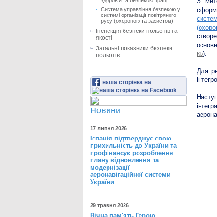
здоров’я та безпекою праці
З мет
Система управління безпекою у
сформо
системі організації повітряного
систем
руху (охороною та захистом)
(охоро
Інспекція безпеки польотів та
створе
якості
основн
Загальні показники безпеки
).
Kb
польотів
Для ре
інтегр
наша сторінка на
Наступ
інтегр
Новини
аерона
17 липня 2026
Іспанія підтверджує свою
прихильність до України та
профінансує розроблення
плану відновлення та
модернізації
аеронавігаційної системи
України
29 травня 2026
Вічна пам'ять Герою