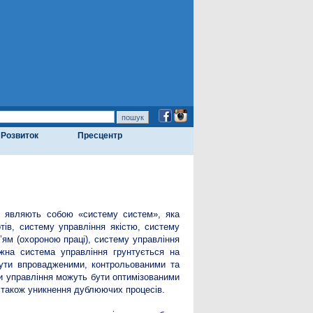
Розвиток
Пресцентр
ій являють собою «систему систем», яка
ів, систему управління якістю, систему
’ям (охороною праці), систему управління
ожна система управління грунтується на
 бути впровадженими, контрольованими та
и управління можуть бути оптимізованими
а також уникнення дублюючих процесів.