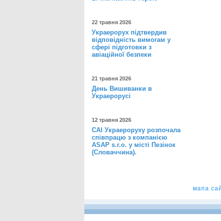
22 травня 2026
Украерорух підтвердив
відповідність вимогам у
сфері підготовки з
авіаційної безпеки
21 травня 2026
День Вишиванки в
Украерорусі
12 травня 2026
САІ Украероруху розпочала
співпрацю з компанією
ASAP s.r.o. у місті Пезінок
(Словаччина).
мапа са