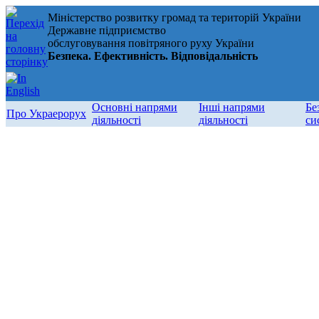
Міністерство розвитку громад та територій України
Державне підприємство
обслуговування повітряного руху України
Безпека. Ефективність. Відповідальність
Основні напрями
Інші напрями
Бе
Про Украерорух
діяльності
діяльності
си