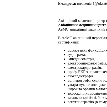
Ел.адреса:
medcenter1@uksats
Авіаційний медичний центр
Авіаційний медичний цент
АеМС авіаційний медичний ек
В АеМС авіаційний персонал 
сертифікації:
оцінювання функції ди
аудіограма,
імпедансометрія,
електроенцефалографія,
електрокардіографія,
пробу ЕКГ з навантаже
ехокардіографія,
доплерографія судин гол
ультразвукове дослідже
нирок та органів малого
ендоскопічні досліджен
загально-клінічні, біохі
рентгенографію (в тому