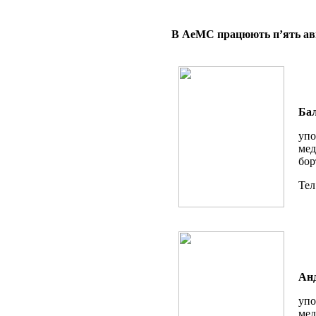
В АеМС працюють п’ять аві
Бал
упо
мед
бор
Тел
Анд
упо
мед