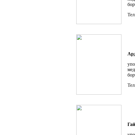
бор
Тел
Ар
упо
мед
бор
Тел
Гай
упо