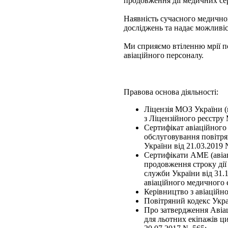
продовження дії медичних сер
Наявність сучасного медично
досліджень та надає можливіс
Ми сприяємо втіленню мрії по
авіаційного персоналу.
Правова основа діяльності:
Ліцензія МОЗ України (
з Ліцензійного реєстру 
Сертифікат авіаційног
обслуговування повітря
України від 21.03.2019 
Сертифікати АМЕ (авіац
продовження строку дії
служби України від 31.1
авіаційного медичного 
Керівництво з авіаційн
Повітряний кодекс Укра
Про затвердження Авіац
для льотних екіпажів ци