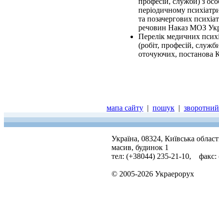
професій, служби) з ос
періодичному психіатри
та позачергових психіа
речовин Наказ МОЗ Укра
Перелік медичних псих
(робіт, професій, служ
оточуючих, постанова К
мапа сайту
|
пошук
|
зворотний 
Україна, 08324, Київська облас
масив, будинок 1
тел: (+38044) 235-21-10, факс:
© 2005-2026 Украерорух