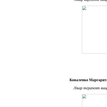
Коваленко Маргарита
Лікар терапевт вищо