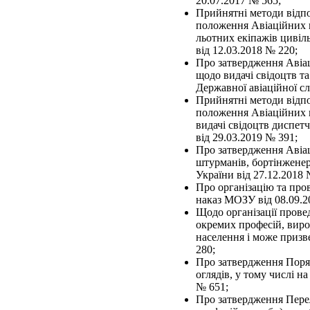
20.07.2017 № 565;
Прийнятні методи відпо
положення Авіаційних п
льотних екіпажів цивіль
від 12.03.2018 № 220;
Про затвердження Авіац
щодо видачі свідоцтв та
Державної авіаційної с
Прийнятні методи відпо
положення Авіаційних п
видачі свідоцтв диспет
від 29.03.2019 № 391;
Про затвердження Авіац
штурманів, бортінженер
України від 27.12.2018 
Про організацію та про
наказ МОЗУ від 08.09.2
Щодо організації прове
окремих професій, вироб
населення і може призв
280;
Про затвердження Поря
оглядів, у тому числі 
№ 651;
Про затвердження Перелі