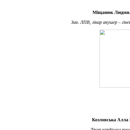
Міщанюк Людмил
Зав. ЛПВ, лікар акушер – гіне
Козловська Алла 
Лікар кардіолог вищ