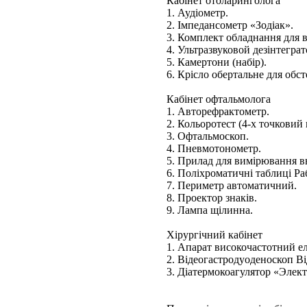
Кабінет отоларинголога
1. Аудіометр.
2. Імпедансометр «Зодіак».
3. Комплект обладнання для 
4. Ультразвуковой дезінтеграт
5. Камертони (набір).
6. Крісло обертальне для обс
Кабінет офтальмолога
1. Авторефрактометр.
2. Кольоротест (4-х точковий
3. Офтальмоскоп.
4. Пневмотонометр.
5. Прилад для вимірювання в
6. Поліхроматичні таблиці Ра
7. Периметр автоматичний.
8. Проектор знаків.
9. Лампа щілинна.
Хірургічний кабінет
1. Апарат високочастотний е
2. Відеогастродуоденоскоп В
3. Діатермокоагулятор «Элек