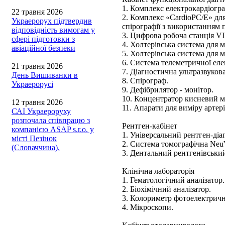
1. Комплекс електрокардіогр
22 травня 2026
2. Комплекс «CardioPC/Е» дл
Украерорух підтвердив
спірографії з використання
відповідність вимогам у
3. Цифрова робоча станція V
сфері підготовки з
4. Холтерівська система для 
авіаційної безпеки
5. Холтерівська система для 
6. Система телеметричної еле
21 травня 2026
7. Діагностична ультразвуков
День Вишиванки в
8. Спірограф.
Украерорусі
9. Дефібрилятор - монітор.
10. Концентратор кисневий 
12 травня 2026
11. Апарати для виміру артер
САІ Украероруху
розпочала співпрацю з
Рентген-кабінет
компанією ASAP s.r.o. у
1. Універсальний рентген-ді
місті Пезінок
2. Система томографічна NeuV
(Словаччина).
3. Дентальний рентгенівський
Клінічна лабораторія
1. Гематологічний аналізатор.
2. Біохімічний аналізатор.
3. Колориметр фотоелектрич
4. Мікроскопи.