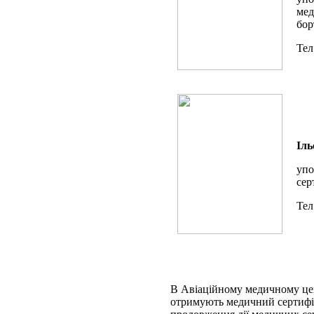
мед
бор
Тел
Іль
упо
сер
Тел
В Авіаційному медичному цен
отримують медичний сертифіка