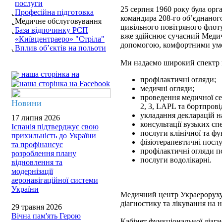
послуги
25 серпня 1960 року була орг
Професійна підготовка
командира 208-го об’єднаного
Медичне обслуговування
цивільного повітряного флоту
База відпочинку РСП
вже здійснює сучасний Медич
«Київцентраеро» "Стріла"
допомогою, комфортними умо
Вплив об’єктів на польоти
Ми надаємо широкий спектр 
наша сторінка на
профілактичні огляди;
медичні огляди;
проведення медичної сер
Новини
2, 3, LAPL та бортпрові
укладання декларацій н
17 липня 2026
консультації вузьких спе
Іспанія підтверджує свою
послуги клінічної та фу
прихильність до України
фізіотерапевтичні послу
та профінансує
профілактичні огляди п
розроблення плану
послуги водолікарні.
відновлення та
модернізації
аеронавігаційної системи
України
Медичний центр Украероруху
діагностику та лікування на 
29 травня 2026
Вічна пам'ять Герою
Кабінет функціональної діаг