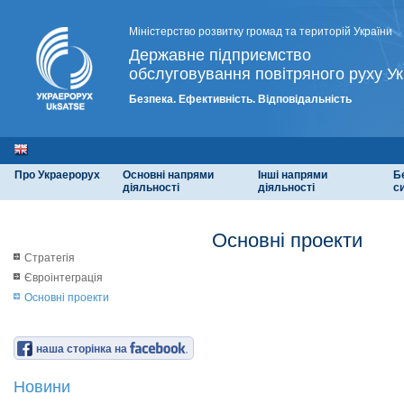
Міністерство розвитку громад та територій України
Державне підприємство
обслуговування повітряного руху Ук
Безпека. Ефективність. Відповідальність
Про Украерорух
Основні напрями
Інші напрями
Б
діяльності
діяльності
с
Основні проекти
Стратегія
Євроінтеграція
Основні проекти
наша сторінка на
Новини