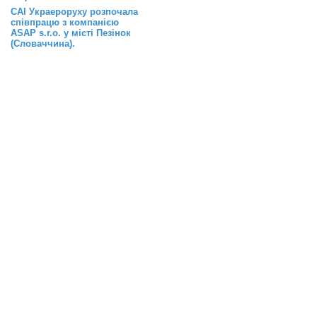
САІ Украероруху розпочала
співпрацю з компанією
ASAP s.r.o. у місті Пезінок
(Словаччина).