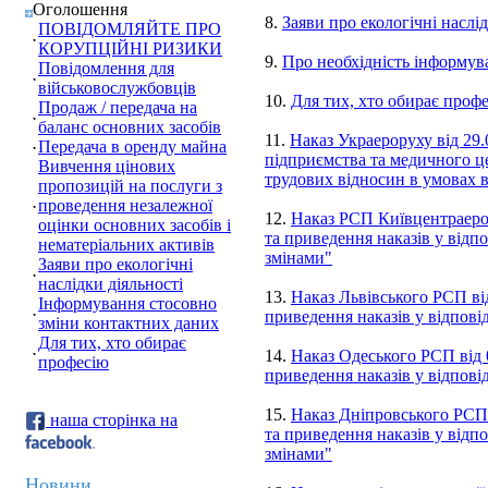
Оголошення
8.
Заяви про екологічні наслід
ПОВІДОМЛЯЙТЕ ПРО
КОРУПЦІЙНІ РИЗИКИ
9.
Про необхідність інформув
Повідомлення для
військовослужбовців
10.
Для тих, хто обирає проф
Продаж / передача на
баланс основних засобів
11.
Наказ Украероруху від 29
Передача в оренду майна
підприємства та медичного це
Вивчення цінових
трудових відносин в умовах в
пропозицій на послуги з
проведення незалежної
12.
Наказ РСП Київцентраеро 
оцінки основних засобів і
та приведення наказів у відп
нематеріальних активів
змінами"
Заяви про екологічні
наслідки діяльності
13.
Наказ Львівського РСП ві
Інформування стосовно
приведення наказів у відпові
зміни контактних даних
Для тих, хто обирає
14.
Наказ Одеського РСП від 
професію
приведення наказів у відпові
15.
Наказ Дніпровського РСП 
наша сторінка на
та приведення наказів у відп
змінами"
Новини