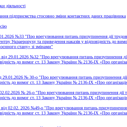
ки діяльності
ання підприємства стосовно зміни контактних даних працівника
есію
.01.2026 №33 "Про врегулювання питань призупинення дії трудов
нтру Украероруху та приведення наказів у відповідність до вимо
оєнного стану» зі змінами"
від 29.01.2026 №32 "Про врегулювання питань призупинення ді
овідність до вимог ст. 13 Закону України № 2136-IX «Про організ
д 29.01.2026 № 30-о "Про врегулювання питань призупинення дії
дність до вимог ст. 13 Закону України № 2136-IX «Про організац
02.02.2026 № 26-о "Про врегулювання питань призупинення дії 
дність до вимог ст. 13 Закону України № 2136-IX «Про організац
від 02.02. 2026 №49-о "Про врегулювання питань призупинення 
овідність до вимог ст. 13 Закону України № 2136-IX «Про організ