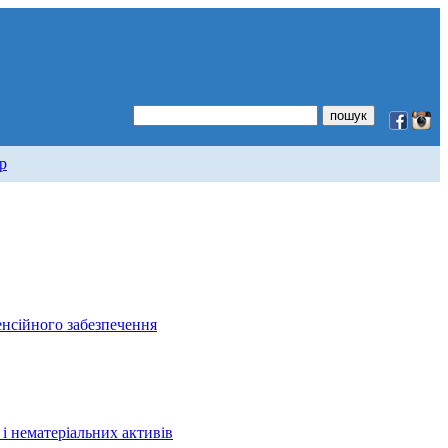
р
енсійного забезпечення
і нематеріальних активів