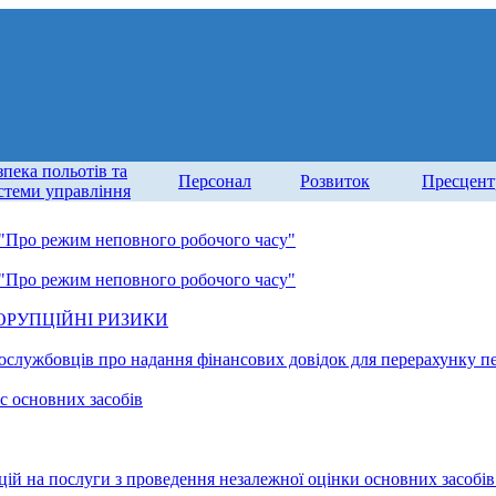
зпека польотів та
Персонал
Розвиток
Пресцент
стеми управління
 "Про режим неповного робочого часу"
 "Про режим неповного робочого часу"
ОРУПЦІЙНІ РИЗИКИ
ослужбовців про надання фінансових довідок для перерахунку п
с основних засобів
ій на послуги з проведення незалежної оцінки основних засобів 