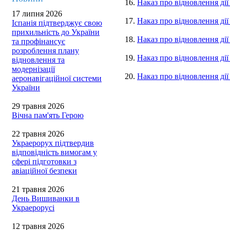
16.
Наказ про відновлення ді
17 липня 2026
17.
Наказ про відновлення дії
Іспанія підтверджує свою
прихильність до України
18.
Наказ про відновлення ді
та профінансує
розроблення плану
19.
Наказ про відновлення ді
відновлення та
модернізації
20.
Наказ про відновлення ді
аеронавігаційної системи
України
29 травня 2026
Вічна пам'ять Герою
22 травня 2026
Украерорух підтвердив
відповідність вимогам у
сфері підготовки з
авіаційної безпеки
21 травня 2026
День Вишиванки в
Украерорусі
12 травня 2026