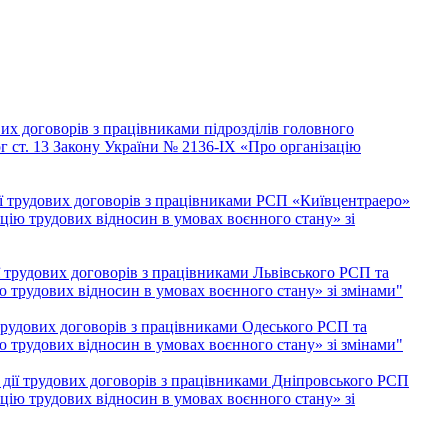
их договорів з працівниками підрозділів головного
г ст. 13 Закону України № 2136-IX «Про організацію
ї трудових договорів з працівниками РСП «Київцентраеро»
ацію трудових відносин в умовах воєнного стану» зі
 трудових договорів з працівниками Львівського РСП та
ію трудових відносин в умовах воєнного стану» зі змінами"
трудових договорів з працівниками Одеського РСП та
ію трудових відносин в умовах воєнного стану» зі змінами"
дії трудових договорів з працівниками Дніпровського РСП
ацію трудових відносин в умовах воєнного стану» зі