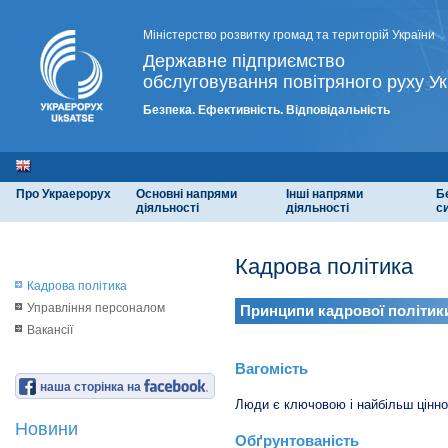
Міністерство розвитку громад та територій України
Державне підприємство
обслуговування повітряного руху Ук
Безпека. Ефективність. Відповідальність
Про Украерорух
Основні напрями
Інші напрями
Б
діяльності
діяльності
с
Кадрова політика
Кадрова політика
Управління персоналом
Принципи кадрової політик
Вакансії
Вагомість
наша сторінка на
Люди є ключовою і найбільш цінн
Новини
Обґрунтованість