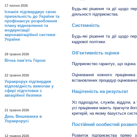
17 липня 2026
Будь-які рішення та дії щодо пе
Іспанія підтверджує свою
діяльності підприємства.
прихильність до України та
профінансує розроблення
Системність
плану відновлення та
модернізації
аеронавігаційної системи
Будь-які рішення та дії щодо пе
України
кадрової політики.
Об’єктивність оцінки
29 травня 2026
Вічна пам'ять Герою
Підприємство гарантує, що оцінка 
Оцінювання кожного працівника
22 травня 2026
встановлених процедур оцінювання
Украерорух підтвердив
відповідність вимогам у
сфері підготовки з
Націленість на результат
авіаційної безпеки
Усі підрозділи, служби, відділи, а
усі працівники мають прагнути йог
21 травня 2026
критерій, на якому базується сист
День Вишиванки в
Украерорусі
Постійний особистий розвито
Розвиток підприємства прямо з
12 травня 2026