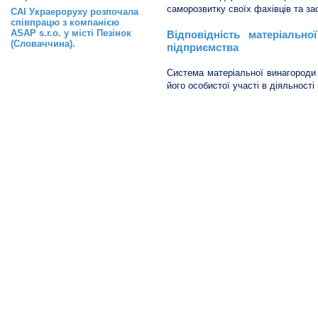
саморозвитку своїх фахівців та за
САІ Украероруху розпочала
співпрацю з компанією
ASAP s.r.o. у місті Пезінок
Відповідність матеріально
(Словаччина).
підприємства
Система матеріальної винагороди 
його особистої участі в діяльності