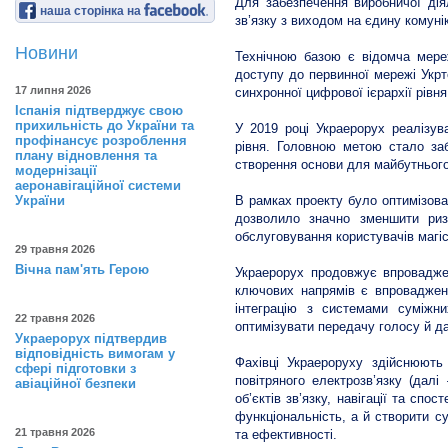
Для забезпечення виробничої дія
наша сторінка на
зв’язку з виходом на єдину комун
Новини
Технічною базою є відомча мереж
доступу до первинної мережі Укрт
17 липня 2026
синхронної цифрової ієрархії рівн
Іспанія підтверджує свою
прихильність до України та
У 2019 році Украерорух реалізув
профінансує розроблення
рівня. Головною метою стало заб
плану відновлення та
створення основи для майбутнього
модернізації
аеронавігаційної системи
України
В рамках проекту було оптимізова
дозволило значно зменшити ризи
обслуговування користувачів магіс
29 травня 2026
Вічна пам'ять Герою
Украерорух продовжує впроваджен
ключових напрямів є впровадження
інтеграцію з системами суміжн
22 травня 2026
оптимізувати передачу голосу й д
Украерорух підтвердив
відповідність вимогам у
Фахівці Украероруху здійснюють 
сфері підготовки з
повітряного електрозв’язку (дал
авіаційної безпеки
об’єктів зв’язку, навігації та сп
функціональність, а й створити с
21 травня 2026
та ефективності.