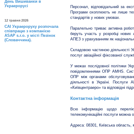
День Вишиванки в
Украерорусі
Персонал, відповідальний за експ
Програми охоплюють не лише техні
стандартів у нових умовах.
12 травня 2026
САІ Украероруху розпочала
Паралельно триває активна робот
співпрацю з компанією
беруть участь у розробці нових 
ASAP s.r.o. у місті Пезінок
АПЕЗ з урахуванням як національни
(Словаччина).
Складовою частиною діяльності Ук
послуг авіаційної фіксованої служ
У межах послідовної політики Укр
повідомленнями ОПР AMHS. Сист
ОПР між органами обслуговування
діяльності в Україні. Послуги
«Київцентраеро» та відповідні під
Контактна інформація
Всю інформацію щодо переліку
телекомунікаційні послуги можна 
Адреса: 08301, Київська область, м