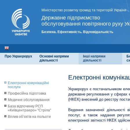
Міністерство розвитку громад та територій України
Державне підприємство
обслуговування повітряного руху Ук
Безпека. Ефективність. Відповідальність
Про Украерорух
Основні напрями
Інші напрями
Б
діяльності
діяльності
с
Електронні комунікац
Електронні комунікаційні
послуги
Украерорух є постачальником елек
Професійна підготовка
державне регулювання у сферах ел
(НКЕК) внесений до реєстру постач
Медичне обслуговування
База відпочинку РСП
Ведення зазначеної діяльності в
«Київцентраеро» "Стріла"
послуг, а також надання регулят
Вплив об’єктів на польоти
електронної звітності НКЕК здійс