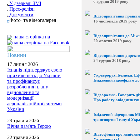
6 грудня 2019 року
У дзеркалі ЗМІ
Прес-релізи
Документи
Відеопривітання працівни
Фото- та відеогалерея
16 листопада 2019 року
Відеопривітання до Міжн
наша сторінка на
20 жовтня 2019 року
Новини
Відеопривітання директо
24 грудня 2018 року
17 липня 2026
Іспанія підтверджує свою
прихильність до України
Украерорух. Безпека. Еф
Іміджевий відеофільм до
та профінансує
розроблення плану
відновлення та
Відеоролик «Говорять ді
модернізації
Про роботу авіадиспетчер
аеронавігаційної системи
України
Іміджевий відеоролик Мі
транспортної галузі Укр
29 травня 2026
Вічна пам'ять Герою
Відеофільм про націонал
22 травня 2026
Украероруху)