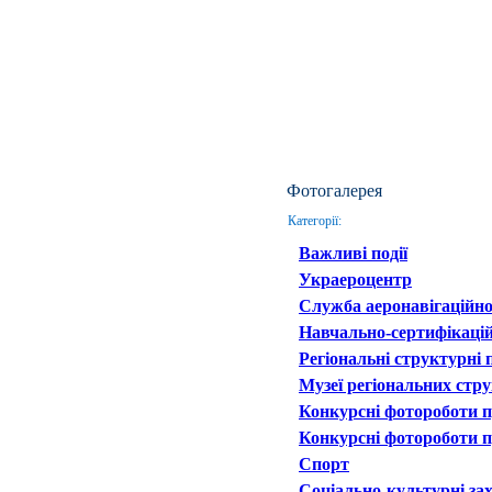
Фотогалерея
Категорії:
Важливі події
Украероцентр
Служба аеронавігаційно
Навчально-сертифікаці
Регіональні структурні 
Музеї регіональних стру
Конкурсні фотороботи п
Конкурсні фотороботи п
Спорт
Соціально-культурні за