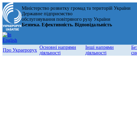
Міністерство розвитку громад та територій України
Державне підприємство
обслуговування повітряного руху України
Безпека. Ефективність. Відповідальність
Основні напрями
Інші напрями
Бе
Про Украерорух
діяльності
діяльності
си