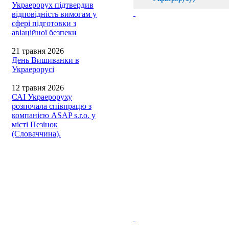
Украерорух підтвердив
відповідність вимогам у
сфері підготовки з
авіаційної безпеки
21 травня 2026
День Вишиванки в
Украерорусі
12 травня 2026
САІ Украероруху
розпочала співпрацю з
компанією ASAP s.r.o. у
місті Пезінок
(Словаччина).