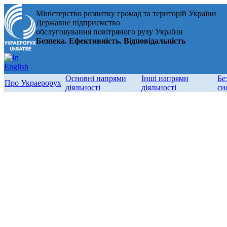
Міністерство розвитку громад та територій України
Державне підприємство
обслуговування повітряного руху України
Безпека. Ефективність. Відповідальність
Основні напрями
Інші напрями
Бе
Про Украерорух
діяльності
діяльності
си