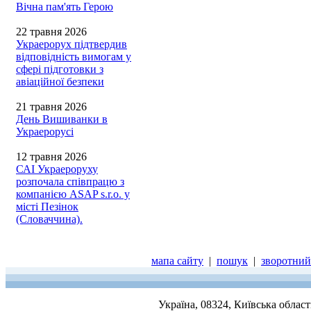
Вічна пам'ять Герою
22 травня 2026
Украерорух підтвердив
відповідність вимогам у
сфері підготовки з
авіаційної безпеки
21 травня 2026
День Вишиванки в
Украерорусі
12 травня 2026
САІ Украероруху
розпочала співпрацю з
компанією ASAP s.r.o. у
місті Пезінок
(Словаччина).
мапа сайту
|
пошук
|
зворотний 
Україна, 08324, Київська облас