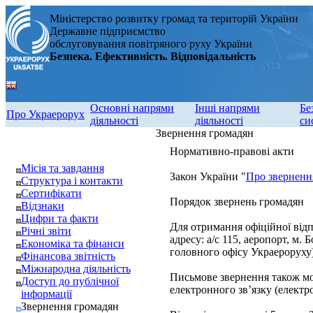
Міністерство розвитку громад та територій України
Державне підприємство
обслуговування повітряного руху України
Безпека. Ефективність. Відповідальність
Основні напрями
Інші напрями
Бе
Про Украерорух
діяльності
діяльності
си
Звернення громадян
Нормативно-правові акти
Місія та завдання
Закон України "
Про зверненн
Структура і контакти
Сертифікати
Порядок звернень громадян
Відзнаки
Цифри та факти
Для отримання офіційної відп
Річні звіти
адресу: а/с 115, аеропорт, м. 
Економіка та фінанси
головного офісу Украероруху)
Фінансова звітність
Міжнародна діяльність
Письмове звернення також мож
Доступ до публічної
електронного зв’язку (електр
інформації
Звернення громадян