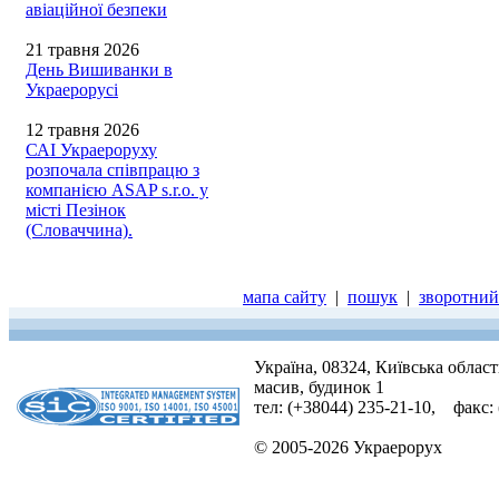
авіаційної безпеки
21 травня 2026
День Вишиванки в
Украерорусі
12 травня 2026
САІ Украероруху
розпочала співпрацю з
компанією ASAP s.r.o. у
місті Пезінок
(Словаччина).
мапа сайту
|
пошук
|
зворотний 
Україна, 08324, Київська облас
масив, будинок 1
тел: (+38044) 235-21-10, факс:
© 2005-2026 Украерорух