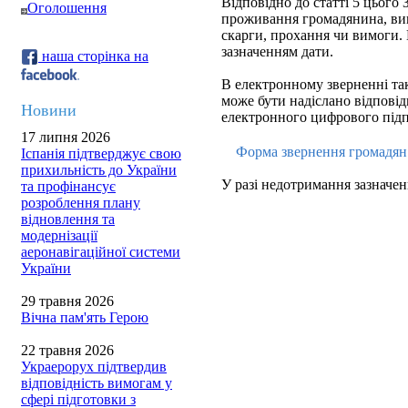
Відповідно до статті 5 цього З
Оголошення
проживання громадянина, вик
скарги, прохання чи вимоги.
зазначенням дати.
наша сторінка на
В електронному зверненні так
може бути надіслано відповідь
Новини
електронного цифрового підп
17 липня 2026
Форма звернення громадя
Іспанія підтверджує свою
прихильність до України
У разі недотримання зазначен
та профінансує
розроблення плану
відновлення та
модернізації
аеронавігаційної системи
України
29 травня 2026
Вічна пам'ять Герою
22 травня 2026
Украерорух підтвердив
відповідність вимогам у
сфері підготовки з