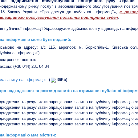
вне підприємство обслуговування повітряного руху Україн
нодержавному ринку послуг з аеронавігаційного обслуговування повітрян
 13 Закону України «Про доступ до публічної інформації»,
є розпо
авігаційного обслуговування польотів повітряних суден
.
я публічної інформації Украерорухом здійснюється у відповідь на
інфор
 на інформацію може бути поданий:
исьмово на адресу: а/с 115, аеропорт, м. Бориспіль-1, Київська обл.
Публічна інформація")
лектронною поштою:
аксом: (+38 044) 281 84 84
ма запиту на інформацію:
(
36Kb)
про надходження та розгляд запитів на отримання публічної інформ
дходження та результати опрацювання запитів на публічну інформацію за 
дходження та результати опрацювання запитів на публічну інформацію за 
дходження та результати опрацювання запитів на публічну інформацію за 
дходження та результати опрацювання запитів на публічну інформацію за 
дходження та результати опрацювання запитів на публічну інформацію за 
на інформацію має містити: