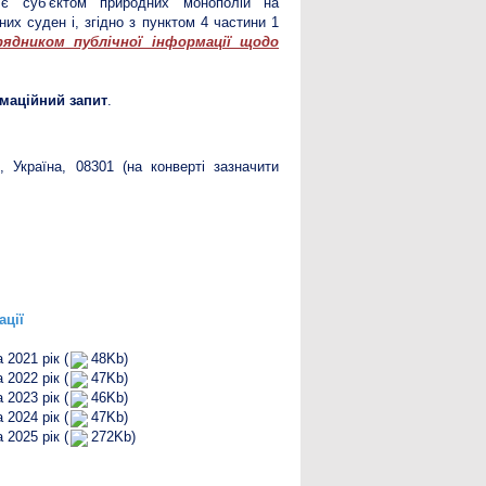
и
є суб’єктом природних монополій на
их суден і, згідно з пунктом 4 частини 1
рядником публічної інформації щодо
маційний запит
.
, Україна, 08301 (на конверті зазначити
ації
2021 рік (
48Kb)
2022 рік (
47Kb)
2023 рік (
46Kb)
2024 рік (
47Kb)
2025 рік (
272Kb)