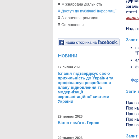
Держа
Міжнародна діяльність
загаль
Доступ до публічної інформації
статті
аерон
Звернення громадян
Оголошення
Наданн
Запит
наша сторінка на
п
"
Новини
е
ф
17 липня 2026
Іспанія підтверджує свою
прихильність до України та
Фор
профінансує розроблення
плану відновлення та
Звіти 
модернізації
аеронавігаційної системи
України
Про на
Про на
Про на
29 травня 2026
Про на
Вічна пам'ять Герою
Про на
Запит 
22 травня 2026