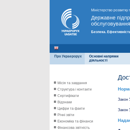
Міністерство розвитку 
Державне підп
обслуговування
Безпека. Ефективність
Про Украерорух
Основні напрями
діяльності
Дос
Місія та завдання
Норма
Структура і контакти
Сертифікати
Закон 
Відзнаки
Цифри та факти
Закон 
Річні звіти
Надан
Економіка та фінанси
Фінансова звітність