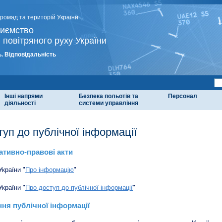
громад та територій України
риємство
 повітряного руху України
. Відповідальність
Інші напрями
Безпека польотів та
Персонал
діяльності
системи управління
туп до публічної інформації
тивно-правові акти
України "
Про інформацію
"
України "
Про доступ до публічної інформації
"
ня публічної інформації