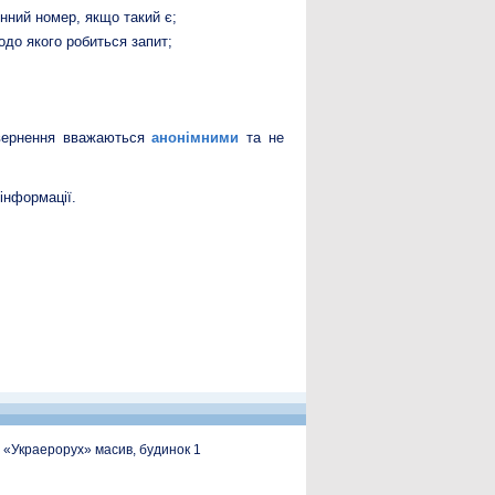
нний номер, якщо такий є;
одо якого робиться запит;
звернення вважаються
анонімними
та не
інформації.
, «Украерорух» масив, будинок 1