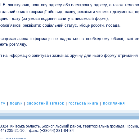
.І.Б. запитувача, поштову адресу або електронну адресу, а також телефо
агальний опис інформації або вид, назву, реквізити чи зміст документа, щ
ідпис і дату (за умови подання запиту в письмовій формі);
еобов’язкові реквізити: соціальний статус, місце роботи, посада.
ищезазначена інформація не надається в необхідному обсязі, такі 
ають розгляду.
ті на інформацію запитувач зазначає зручну для нього форму отримання 
йту
|
пошук
|
зворотний зв'язок
|
гостьова книга
|
посилання
08324, Київська область, Бориспільський район, територіальна громада Гірська
044) 235-21-10, факс: (+38044) 281-84-84